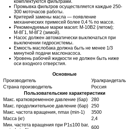
комплектуются фильтрами.
Промывка фильтров осуществляется каждые 250-
300 моточасов работы.
Критерий замены масла — появление
механических примесей более 0,4 % по массе.
Рекомендуемые марки масел: М-10В2 (летом);
М-8Г1, М-8Г2 (зимой).
Насос должен автоматически выключаться при
выключении гидросистемы.
Емкость маслобака должна быть не менее 1/3
минутной подачи маслонасоса.
Уровень рабочей жидкости не должен быть ниже
оси входного отверстия.
Основные
Производитель
Уралкрандеталь
Страна производитель
Россия
Пользовательские характеристики
Макс. кратковременное давление (бар)
280
Макс. продолжительное давление (бар)
250
Макс. частота вращения, nmax (min-1)
3500
Масса (кг)
2,4
Мин. частота вращения при P1≤100 bar,
600