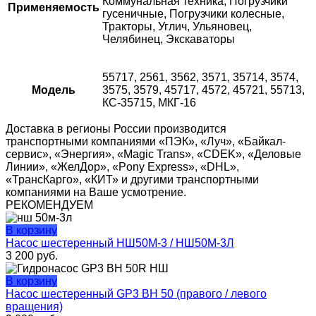
Коммунальная техника, Погрузчики
Применяемость
гусеничные, Погрузчики колесные,
Тракторы, Углич, Ульяновец,
Челябинец, Экскаваторы
55717, 2561, 3562, 3571, 35714, 3574,
Модель
3575, 3579, 45717, 4572, 45721, 55713,
КС-35715, МКГ-16
Доставка в регионы России производится
транспортными компаниями «ПЭК», «Луч», «Байкал-
сервис», «Энергия», «Magic Trans», «CDEK», «Деловые
Линии», «ЖелДор», «Pony Express», «DHL»,
«ТрансКарго», «КИТ» и другими транспортными
компаниями на Ваше усмотрение.
РЕКОМЕНДУЕМ
В корзину
Насос шестеренный НШ50М-3 / НШ50М-3Л
3 200
руб.
В корзину
Насос шестеренный GP3 BH 50 (правого / левого
вращения)