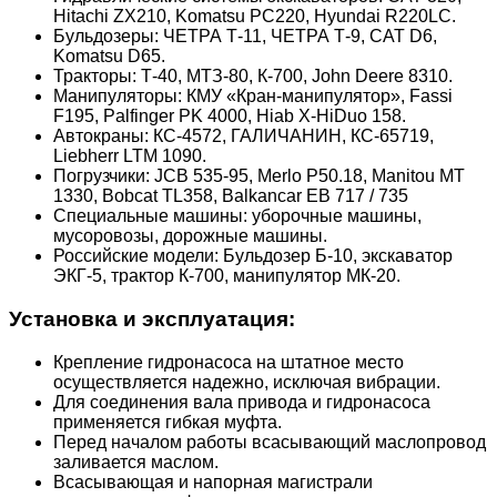
Hitachi ZX210, Komatsu PC220, Hyundai R220LC.
Бульдозеры: ЧЕТРА Т-11, ЧЕТРА Т-9, CAT D6,
Komatsu D65.
Тракторы: Т-40, МТЗ-80, К-700, John Deere 8310.
Манипуляторы: КМУ «Кран-манипулятор», Fassi
F195, Palfinger PK 4000, Hiab X-HiDuo 158.
Автокраны: КС-4572, ГАЛИЧАНИН, КС-65719,
Liebherr LTM 1090.
Погрузчики: JCB 535-95, Merlo P50.18, Manitou MT
1330, Bobcat TL358, Balkancar ЕВ 717 / 735
Специальные машины: уборочные машины,
мусоровозы, дорожные машины.
Российские модели: Бульдозер Б-10, экскаватор
ЭКГ-5, трактор К-700, манипулятор МК-20.
Установка и эксплуатация:
Крепление гидронасоса на штатное место
осуществляется надежно, исключая вибрации.
Для соединения вала привода и гидронасоса
применяется гибкая муфта.
Перед началом работы всасывающий маслопровод
заливается маслом.
Всасывающая и напорная магистрали