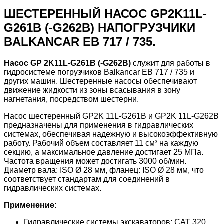
ШЕСТЕРЕННЫЙ НАСОС GP2K11L-
G261B (-G262B)
НА
ПОГРУЗЧИКИ
BALKANCAR ЕВ 717 / 735
.
Насос GP 2K11L-G261B (-G262B)
служит для работы в
гидросистеме погрузчиков Balkancar ЕВ 717 / 735 и
других машин. Шестеренные насосы обеспечивают
движение жидкости из зоны всасывания в зону
нагнетания, посредством шестерни.
Насос шестеренный GP2K 11L-G261B и GP2K 11L-G262B
предназначены для применения в гидравлических
системах, обеспечивая надежную и высокоэффективную
работу. Рабочий объем составляет 11 см³ на каждую
секцию, а максимальное давление достигает 25 МПа.
Частота вращения может достигать 3000 об/мин.
Диаметр вала: ISO Ø 28 мм, фланец: ISO Ø 28 мм, что
соответствует стандартам для соединений в
гидравлических системах.
Применение:
Гидравлические системы экскаваторов: CAT 320,