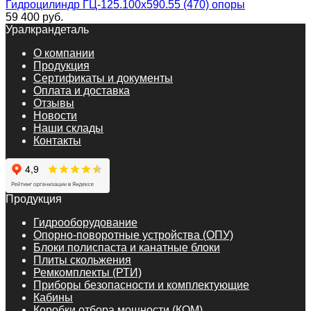
Гидроцилиндр ГЦ-125.100х590.55 (470) опоры
59 400
руб.
Уралкрандеталь
О компании
Продукция
Сертификаты и документы
Оплата и доставка
Отзывы
Новости
Наши склады
Контакты
Продукция
Гидрооборудование
Опорно-поворотные устройства (ОПУ)
Блоки полиспаста и канатные блоки
Плиты скольжения
Ремкомплекты (РТИ)
Приборы безопасности и комплектующие
Кабины
Коробки отбора мощности (КОМ)