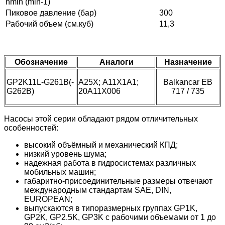
nmin (min-1)
Пиковое давление (бар)
300
Рабочий объем (см.куб)
11,3
Обозначение
Аналоги
Назначение
GP2K11L-G261B(-
A25X; А11X1A1;
Balkancar ЕВ
G262B)
20А11X006
717 / 735
Насосы этой серии обладают рядом отличительных
особенностей:
высокий объёмный и механический КПД;
низкий уровень шума;
надежная работа в гидросистемах различных
мобильных машин;
габаритно-присоединительные размеры отвечают
международным стандартам SAE, DIN,
EUROPEAN;
выпускаются в типоразмерных группах GP1K,
GP2K, GP2.5K, GP3K с рабочими объемами от 1 до