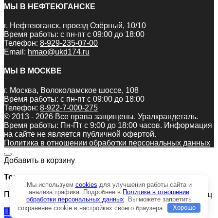
МЫ В НЕФТЕЮГАНСКЕ
г. Нефтеюганск, проезд Озёрный, 10/10
Время работы: с пн-пт с 09:00 до 18:00
Телефон:
8-929-235-07-00
Email:
hmao@ukd174.ru
МЫ В МОСКВЕ
г. Москва, Волоколамское шоссе, 108
Время работы: с пн-пт с 09:00 до 18:00
Телефон:
8-922-7-000-275
© 2013 - 2026 Все права защищены. Уралкрандеталь.
Время работы: Пн-Пт c 9:00 до 18:00 часов. Информация
на сайте не является публичной офертой.
Политика в отношении обработки персональных данных
Добавить в корзину
Товар:
Мы используем
cookies
для улучшения работы сайта и
анализа трафика. Подробнее в
Политике в отношении
Полумуфта КС-45717.26.002 грузовая лебедка Ивановец
обработки персональных данных
. Вы можете запретить
сохранение cookie в настройках своего браузера
Хорошо
Продолжить покупки