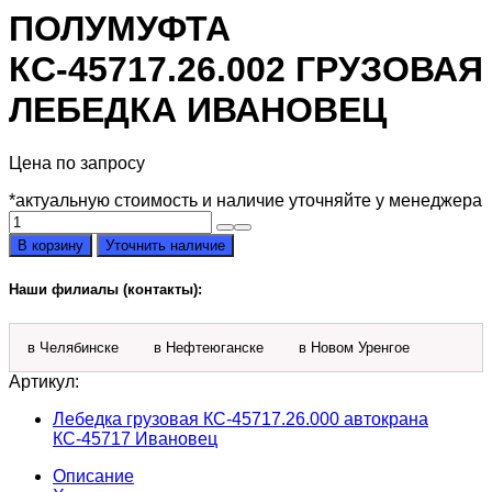
ПОЛУМУФТА
КС-45717.26.002 ГРУЗОВАЯ
ЛЕБЕДКА ИВАНОВЕЦ
Цена по запросу
*актуальную стоимость и наличие уточняйте у менеджера
Количество
товара
В корзину
Уточнить наличие
Полумуфта
КС-45717.26.002
Наши филиалы (контакты):
грузовая
лебедка
Ивановец
в Челябинске
в Нефтеюганске
в Новом Уренгое
Артикул:
Лебедка грузовая КС-45717.26.000 автокрана
КС-45717 Ивановец
Описание