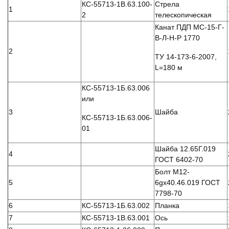
КС-55713-1В.63.100-
Стрела
1
2
телескопическая
Канат ПДП МС-15-Г-
В-Л-Н-Р 1770
2
ТУ 14-173-6-2007,
L=180 м
КС-55713-1Б.63.006
или
3
Шайба
КС-55713-1Б.63.006-
01
Шайба 12.65Г.019
4
ГОСТ 6402-70
Болт М12-
5
6gx40.46.019 ГОСТ
7798-70
6
КС-55713-1Б.63.002
Планка
7
КС-55713-1В.63.001
Ось