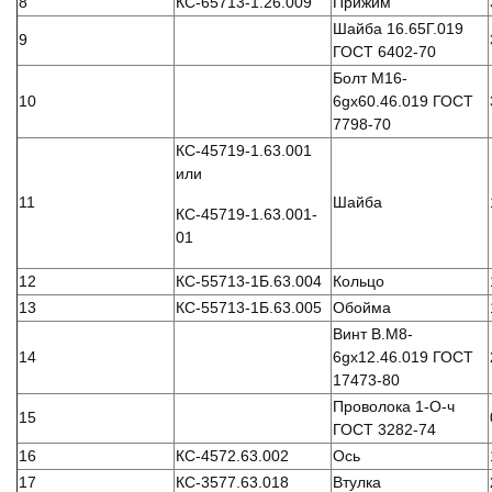
8
КС-65713-1.26.009
Прижим
Шайба 16.65Г.019
9
ГОСТ 6402-70
Болт М16-
10
6gx60.46.019 ГОСТ
7798-70
КС-45719-1.63.001
или
11
Шайба
КС-45719-1.63.001-
01
12
КС-55713-1Б.63.004
Кольцо
13
КС-55713-1Б.63.005
Обойма
Винт B.М8-
14
6gx12.46.019 ГОСТ
17473-80
Проволока 1-О-ч
15
ГОСТ 3282-74
16
КС-4572.63.002
Ось
17
КС-3577.63.018
Втулка