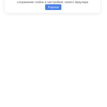
сохранение cookie в настройках своего браузера
Хорошо
Добавить в корзину
Товар:
Ось КС-55713-1В.63.001-01 крепления основания стрелы
автокрана Галичанин
Продолжить покупки
Оформить заказ