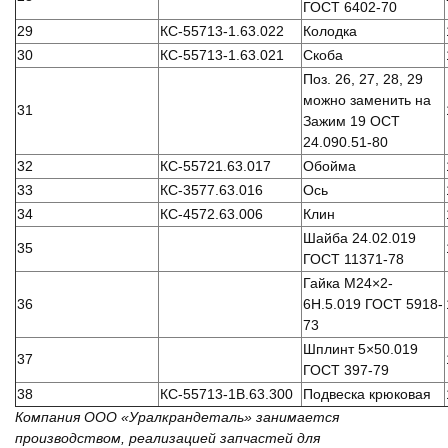
ГОСТ 6402-70
29
КС-55713-1.63.022
Колодка
30
КС-55713-1.63.021
Скоба
Поз. 26, 27, 28, 29
можно заменить на
31
Зажим 19 ОСТ
24.090.51-80
32
КС-55721.63.017
Обойма
33
КС-3577.63.016
Ось
34
КС-4572.63.006
Клин
Шайба 24.02.019
35
ГОСТ 11371-78
Гайка М24×2-
36
6Н.5.019 ГОСТ 5918-
73
Шплинт 5×50.019
37
ГОСТ 397-79
38
КС-55713-1В.63.300
Подвеска крюковая
Компания ООО «Уралкрандеталь» занимается
производством, реализацией запчастей для