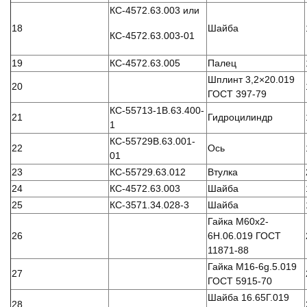
КС-4572.63.003 или
18
Шайба
КС-4572.63.003-01
19
КС-4572.63.005
Палец
Шплинт 3,2×20.019
20
ГОСТ 397-79
КС-55713-1В.63.400-
21
Гидроцилиндр
1
КС-55729B.63.001-
22
Ось
01
23
КС-55729.63.012
Втулка
24
КС-4572.63.003
Шайба
25
КС-3571.34.028-3
Шайба
Гайка М60х2-
26
6Н.06.019 ГОСТ
11871-88
Гайка М16-6g.5.019
27
ГОСТ 5915-70
Шайба 16.65Г.019
28