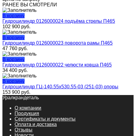
РАНЕЕ ВЫ СМОТРЕЛИ
В корзину
Гидроцилиндр 0126000024 подъёма стрелы П465
102 900
руб.
В корзину
Гидроцилиндр 0126000023 поворота рамы П465
47 760
руб.
В корзину
Гидроцилиндр 0126000022 челюсти ковша П465
34 400
руб.
В корзину
Гидроцилиндр ГЦ-140.55х530.55-03 (251-03) опоры
153 900
руб.
Уралкрандеталь
О компании
Продукция
Сертификаты и документы
Оплата и доставка
Отзывы
Новости