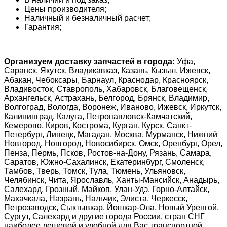
Цены производителя;
Наличный и безналичный расчет;
Гарантия;
Организуем доставку запчастей в города:
Уфа,
Саранск, Якутск, Владикавказ, Казань, Кызыл, Ижевск,
Абакан, Чебоксары, Барнаул, Краснодар, Красноярск,
Владивосток, Ставрополь, Хабаровск, Благовещенск,
Архангельск, Астрахань, Белгород, Брянск, Владимир,
Волгоград, Вологда, Воронеж, Иваново, Ижевск, Иркутск,
Калининград, Калуга, Петропавловск-Камчатский,
Кемерово, Киров, Кострома, Курган, Курск, Санкт-
Петербург, Липецк, Магадан, Москва, Мурманск, Нижний
Новгород, Новгород, Новосибирск, Омск, Оренбург, Орел,
Пенза, Пермь, Псков, Ростов-на-Дону, Рязань, Самара,
Саратов, Южно-Сахалинск, Екатеринбург, Смоленск,
Тамбов, Тверь, Томск, Тула, Тюмень, Ульяновск,
Челябинск, Чита, Ярославль, Ханты-Мансийск, Анадырь,
Салехард, Грозный, Майкоп, Улан-Удэ, Горно-Алтайск,
Махачкала, Назрань, Нальчик, Элиста, Черкесск,
Петрозаводск, Сыктывкар, Йошкар-Ола, Новый Уренгой,
Сургут, Салехард и другие города России, стран СНГ
наиболее дешевой и удобной для Вас транспортной