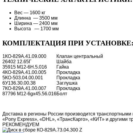
Вес — 1600 кг
Длинна — 3500 мм
Ширина — 2400 мм
Высота — 1700 мм
КОМПЛЕКТАЦИЯ ПРИ УСТАНОВКЕ
1
КО-829А.41.09.000
Клапан центральный
2
6402 12.65Г
Шайба
3
5915 М12-6Н.5.016
Гайка
4
КО-829А.41.00.005
Прокладка
5
КО-503.04.00.001
Прокладка
6
У136.30.00.38
Заглушка
7
КО-829А.41.00.007
Прокладка
8
7796 М12-6gх45.56.016
Болт
Доставка в регионы России производится транспортными 
«Pony Express», «DHL», «ТрансКарго», «КИТ» и другими 
РЕКОМЕНДУЕМ