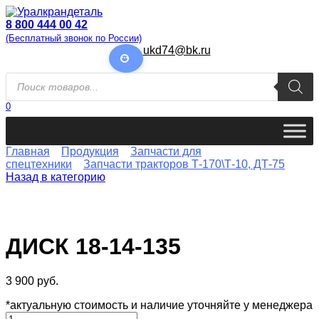
Перейти
к
8 800 444 00 42
содержанию
(Бесплатный звонок по России)
ukd74@bk.ru
Поиск
товаров
0
Главная
Продукция
Запчасти для
спецтехники
Запчасти тракторов Т-170\Т-10, ДТ-75
Назад в категорию
ДИСК 18-14-135
3 900
руб.
*актуальную стоимость и наличие уточняйте у менеджера
Количество