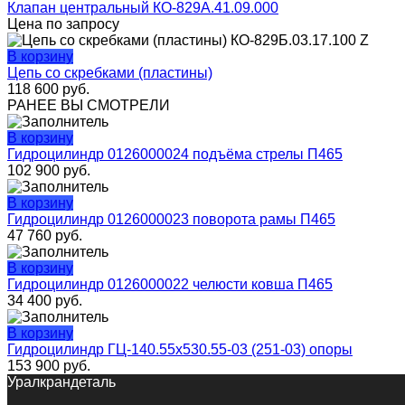
Клапан центральный КО-829А.41.09.000
Цена по запросу
В корзину
Цепь со скребками (пластины)
118 600
руб.
РАНЕЕ ВЫ СМОТРЕЛИ
В корзину
Гидроцилиндр 0126000024 подъёма стрелы П465
102 900
руб.
В корзину
Гидроцилиндр 0126000023 поворота рамы П465
47 760
руб.
В корзину
Гидроцилиндр 0126000022 челюсти ковша П465
34 400
руб.
В корзину
Гидроцилиндр ГЦ-140.55х530.55-03 (251-03) опоры
153 900
руб.
Уралкрандеталь