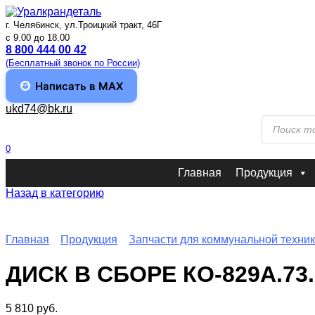
Перейти
к
г. Челябинск, ул.Троицкий тракт, 46Г
содержанию
c 9.00 до 18.00
8 800 444 00 42
(Бесплатный звонок по России)
Написать в MAX
ukd74@bk.ru
Поиск
товаров
0
Главная
Продукция
Назад в категорию
Главная
Продукция
Запчасти для коммунальной техни
ДИСК В СБОРЕ КО-829А.73.
5 810
руб.