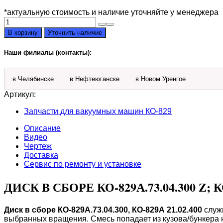
*актуальную стоимость и наличие уточняйте у менеджера
Количество
товара
В корзину
Уточнить наличие
Диск
в
Наши филиалы (контакты):
сборе
КО-829А.73.04.300
Z
в Челябинске
в Нефтеюганске
в Новом Уренгое
Артикул:
Запчасти для вакуумных машин КО-829
Описание
Видео
Чертеж
Доставка
Сервис по ремонту и установке
ДИСК В СБОРЕ КО-829А.73.04.300 Z; КО
Диск в сборе КО-829А.73.04.300, КО-829А 21.02.400
служи
выбранных вращения. Смесь попадает из кузова/бункера 