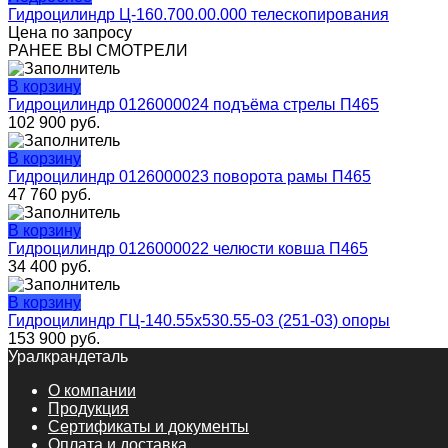
Гидроцилиндр Ц-160.700.00.000 телескопирования
Цена по запросу
РАНЕЕ ВЫ СМОТРЕЛИ
В корзину
Гидроцилиндр 0126000024 подъёма стрелы П465
102 900
руб.
В корзину
Гидроцилиндр 0126000023 поворота рамы П465
47 760
руб.
В корзину
Гидроцилиндр 0126000022 челюсти ковша П465
34 400
руб.
В корзину
Гидроцилиндр ГЦ-140.55х530.55-03 (251-03) опоры
153 900
руб.
Уралкрандеталь
О компании
Продукция
Сертификаты и документы
Оплата и доставка