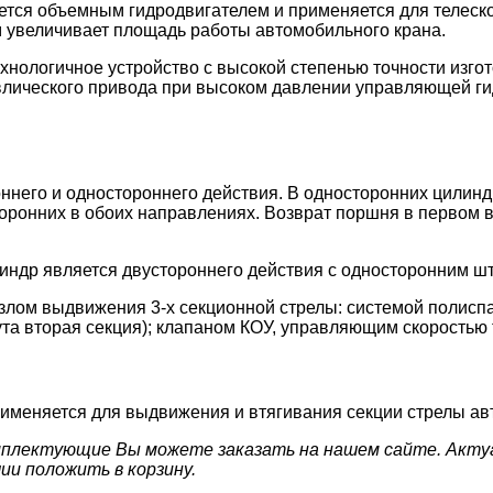
тся объемным гидродвигателем и применяется для телеск
 увеличивает площадь работы автомобильного крана.
нологичное устройство с высокой степенью точности изгот
влического привода при высоком давлении управляющей г
ннего и одностороннего действия. В односторонних цилин
торонних в обоих направлениях. Возврат поршня в первом 
индр является двустороннего действия с односторонним ш
 узлом выдвижения 3-х секционной стрелы: системой полис
ута вторая секция); клапаном КОУ, управляющим скоростью
именяется для выдвижения и втягивания секции стрелы ав
омплектующие Вы можете заказать на нашем сайте. Актуа
ии положить в корзину.