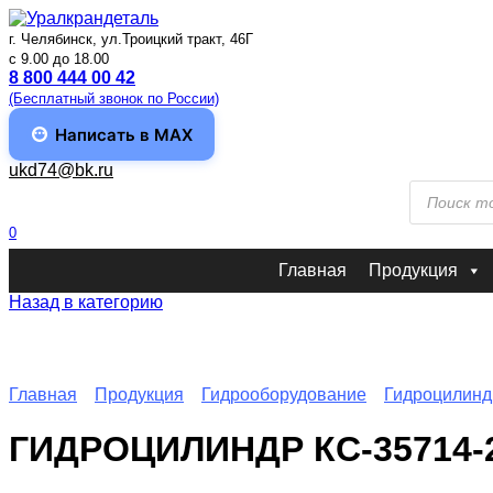
Перейти
к
г. Челябинск, ул.Троицкий тракт, 46Г
содержанию
c 9.00 до 18.00
8 800 444 00 42
(Бесплатный звонок по России)
Написать в MAX
ukd74@bk.ru
Поиск
товаров
0
Главная
Продукция
Назад в категорию
Главная
Продукция
Гидрооборудование
Гидроцилин
ГИДРОЦИЛИНДР КС-35714-