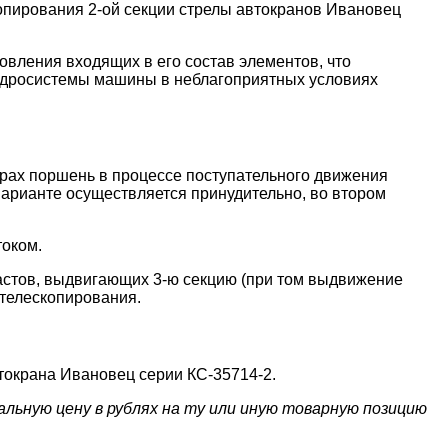
опирования 2-ой секции стрелы автокранов Ивановец
овления входящих в его состав элементов, что
идросистемы машины в неблагоприятных условиях
драх поршень в процессе поступательного движения
варианте осуществляется принудительно, во втором
током.
пастов, выдвигающих 3-ю секцию (при том выдвижение
 телескопирования.
токрана Ивановец серии КС-35714-2.
льную цену в рублях на ту или иную товарную позицию