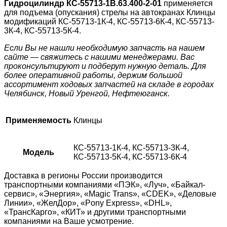
Гидроцилиндр КС-55713-1В.63.400-2-01
применяется
для подъема (опускания) стрелы на автокранах Клинцы
модификаций КС-55713-1К-4, КС-55713-6К-4, КС-55713-
3К-4, КС-55713-5К-4.
Если Вы не нашли необходимую запчасть на нашем
сайте — свяжитесь с нашими менеджерами. Вас
проконсультируют и подберут нужную деталь. Для
более оперативной работы, держим большой
ассортимент ходовых запчастей на складе в городах
Челябинск, Новый Уренгой, Нефтеюганск.
Применяемость
Клинцы
КС-55713-1К-4, КС-55713-3К-4,
Модель
КС-55713-5К-4, КС-55713-6К-4
Доставка в регионы России производится
транспортными компаниями «ПЭК», «Луч», «Байкал-
сервис», «Энергия», «Magic Trans», «CDEK», «Деловые
Линии», «ЖелДор», «Pony Express», «DHL»,
«ТрансКарго», «КИТ» и другими транспортными
компаниями на Ваше усмотрение.