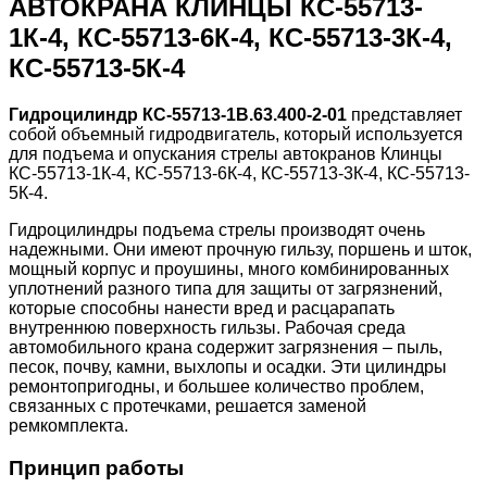
АВТОКРАНА КЛИНЦЫ КС-55713-
1К-4, КС-55713-6К-4, КС-55713-3К-4,
КС-55713-5К-4
Гидроцилиндр КС-55713-1В.63.400-2-01
представляет
собой объемный гидродвигатель, который используется
для подъема и опускания стрелы автокранов Клинцы
КС-55713-1К-4, КС-55713-6К-4, КС-55713-3К-4, КС-55713-
5К-4.
Гидроцилиндры подъема стрелы производят очень
надежными. Они имеют прочную гильзу, поршень и шток,
мощный корпус и проушины, много комбинированных
уплотнений разного типа для защиты от загрязнений,
которые способны нанести вред и расцарапать
внутреннюю поверхность гильзы. Рабочая среда
автомобильного крана содержит загрязнения – пыль,
песок, почву, камни, выхлопы и осадки. Эти цилиндры
ремонтопригодны, и большее количество проблем,
связанных с протечками, решается заменой
ремкомплекта.
Принцип работы