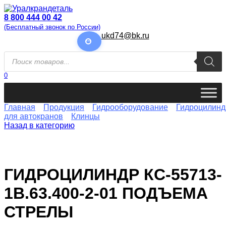
Перейти
к
8 800 444 00 42
содержанию
(Бесплатный звонок по России)
ukd74@bk.ru
Поиск
товаров
0
Главная
Продукция
Гидрооборудование
Гидроцилин
для автокранов
Клинцы
Назад в категорию
ГИДРОЦИЛИНДР КС-55713-
1В.63.400-2-01 ПОДЪЕМА
СТРЕЛЫ