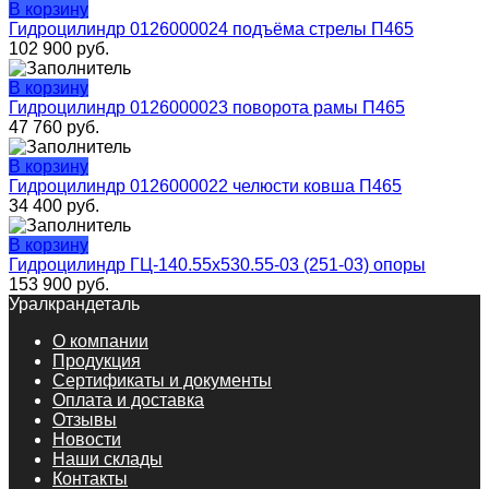
В корзину
Гидроцилиндр 0126000024 подъёма стрелы П465
102 900
руб.
В корзину
Гидроцилиндр 0126000023 поворота рамы П465
47 760
руб.
В корзину
Гидроцилиндр 0126000022 челюсти ковша П465
34 400
руб.
В корзину
Гидроцилиндр ГЦ-140.55х530.55-03 (251-03) опоры
153 900
руб.
Уралкрандеталь
О компании
Продукция
Сертификаты и документы
Оплата и доставка
Отзывы
Новости
Наши склады
Контакты