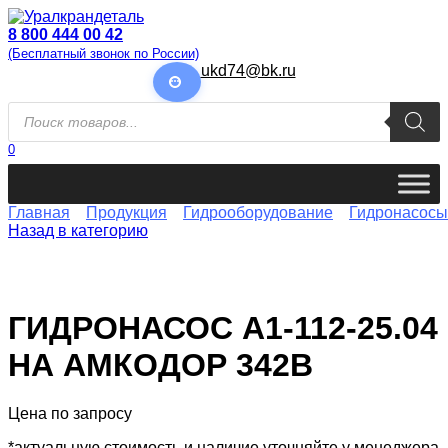
Перейти
к
8 800 444 00 42
содержанию
(Бесплатный звонок по России)
ukd74@bk.ru
Поиск
товаров
0
Главная
Продукция
Гидрооборудование
Гидронасосы
Назад в категорию
ГИДРОНАСОС А1-112-25.04
НА АМКОДОР 342В
Цена по запросу
*актуальную стоимость и наличие уточняйте у менеджера