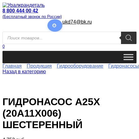
Перейти
к
8 800 444 00 42
содержанию
(Бесплатный звонок по России)
ukd74@bk.ru
Поиск
товаров
0
Главная
Продукция
Гидрооборудование
Гидронасосы
Назад в категорию
ГИДРОНАСОС А25Х
(20А11Х006)
ШЕСТЕРЕННЫЙ