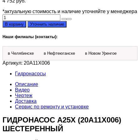
4 752
руб.
*актуальную стоимость и наличие уточняйте у менеджера
Количество
товара
В корзину
Уточнить наличие
Гидронасос
А25Х
Наши филиалы (контакты):
(20А11Х006)
шестеренный
в Челябинске
в Нефтеюганске
в Новом Уренгое
Артикул:
20А11Х006
Гидронасосы
Описание
Видео
Чертеж
Доставка
Сервис по ремонту и установке
ГИДРОНАСОС А25Х (20А11Х006)
ШЕСТЕРЕННЫЙ