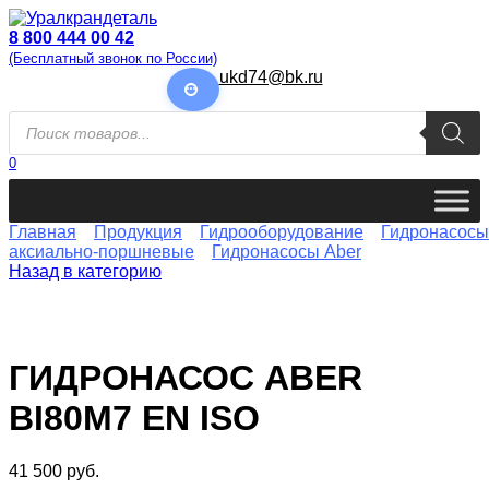
Перейти
к
8 800 444 00 42
содержанию
(Бесплатный звонок по России)
ukd74@bk.ru
Поиск
товаров
0
Главная
Продукция
Гидрооборудование
Гидронасосы
аксиально-поршневые
Гидронасосы Aber
Назад в категорию
ГИДРОНАСОС ABER
BI80M7 EN ISO
41 500
руб.