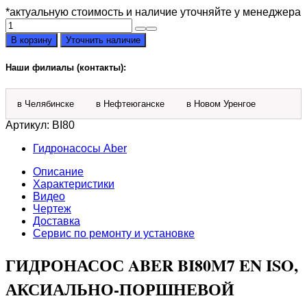
*актуальную стоимость и наличие уточняйте у менеджера
Количество
товара
В корзину
Уточнить наличие
Гидронасос
Aber
Наши филиалы (контакты):
BI80M7
EN
ISO
в Челябинске
в Нефтеюганске
в Новом Уренгое
Артикул:
BI80
Гидронасосы Aber
Описание
Характеристики
Видео
Чертеж
Доставка
Сервис по ремонту и установке
ГИДРОНАСОС ABER BI80M7 EN ISO,
АКСИАЛЬНО-ПОРШНЕВОЙ