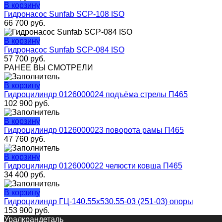
В корзину
Гидронасос Sunfab SCP-108 ISO
66 700
руб.
В корзину
Гидронасос Sunfab SCP-084 ISO
57 700
руб.
РАНЕЕ ВЫ СМОТРЕЛИ
В корзину
Гидроцилиндр 0126000024 подъёма стрелы П465
102 900
руб.
В корзину
Гидроцилиндр 0126000023 поворота рамы П465
47 760
руб.
В корзину
Гидроцилиндр 0126000022 челюсти ковша П465
34 400
руб.
В корзину
Гидроцилиндр ГЦ-140.55х530.55-03 (251-03) опоры
153 900
руб.
Уралкрандеталь