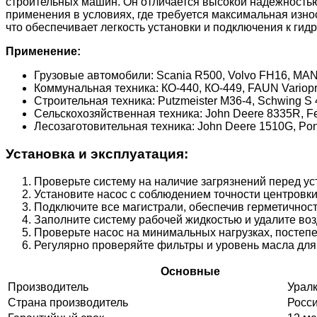
строительных машин. Он отличается высокой надежностью
применения в условиях, где требуется максимальная изн
что обеспечивает легкость установки и подключения к гид
Применение:
Грузовые автомобили: Scania R500, Volvo FH16, MAN
Коммунальная техника: КО-440, КО-449, FAUN Variopre
Строительная техника: Putzmeister M36-4, Schwing S
Сельскохозяйственная техника: John Deere 8335R, Fe
Лесозаготовительная техника: John Deere 1510G, Pon
Установка и эксплуатация:
Проверьте систему на наличие загрязнений перед ус
Установите насос с соблюдением точности центровки
Подключите все магистрали, обеспечив герметичност
Заполните систему рабочей жидкостью и удалите воз
Проверьте насос на минимальных нагрузках, постеп
Регулярно проверяйте фильтры и уровень масла для
Основные
Производитель
Урал
Страна производитель
Росс