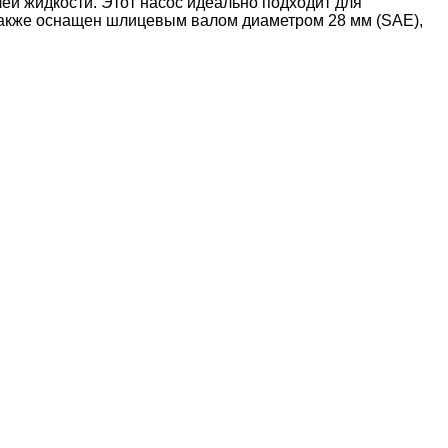
ей жидкости. Этот насос идеально подходит для
 Также оснащен шлицевым валом диаметром 28 мм (SAE),