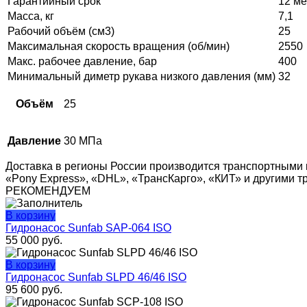
Гарантийный срок
12 ме
Масса, кг
7,1
Рабочий объём (см3)
25
Максимальная скорость вращения (об/мин)
2550
Макс. рабочее давление, бар
400
Минимальный диметр рукава низкого давления (мм)
32
Объём
25
Давление
30 МПа
Доставка в регионы России производится транспортными 
«Pony Express», «DHL», «ТрансКарго», «КИТ» и другими 
РЕКОМЕНДУЕМ
В корзину
Гидронасос Sunfab SAP-064 ISO
55 000
руб.
В корзину
Гидронасос Sunfab SLPD 46/46 ISO
95 600
руб.