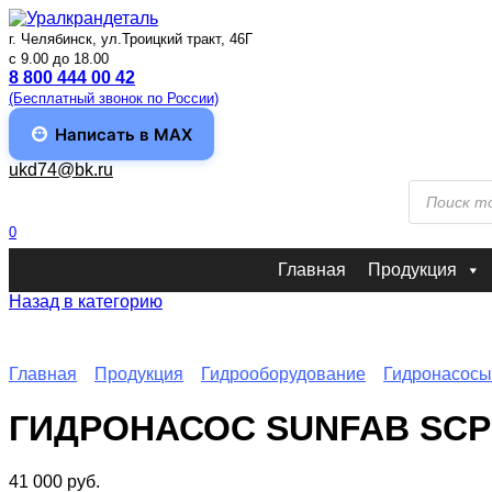
Перейти
к
г. Челябинск, ул.Троицкий тракт, 46Г
содержанию
c 9.00 до 18.00
8 800 444 00 42
(Бесплатный звонок по России)
Написать в MAX
ukd74@bk.ru
Поиск
товаров
0
Главная
Продукция
Назад в категорию
Главная
Продукция
Гидрооборудование
Гидронасосы
ГИДРОНАСОС SUNFAB SCP-
41 000
руб.