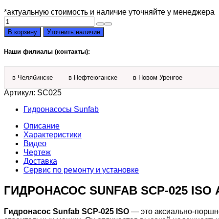
*актуальную стоимость и наличие уточняйте у менеджера
Количество
товара
В корзину
Уточнить наличие
Гидронасос
Sunfab
Наши филиалы (контакты):
SCP-
025
ISO
в Челябинске
в Нефтеюганске
в Новом Уренгое
Артикул:
SC025
Гидронасосы Sunfab
Описание
Характеристики
Видео
Чертеж
Доставка
Сервис по ремонту и установке
ГИДРОНАСОС SUNFAB SCP-025 I
Гидронасос Sunfab SCP-025 ISO
— это аксиально-поршне