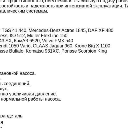
 и эффективностью, обеспечивая стабильную подачу рабоч
осостойкость и надежность при интенсивной эксплуатации.
равлическим системам.
 TGS 41.440, Mercedes-Benz Actros 1845, DAF XF 480
ss, КО-512, Muller FlexLine 150
 43 SX, КамАЗ 6520, Volvo FMX 540
ndt 1050 Vario, CLAAS Jaguar 960, Krone Big X 1100
sse Buffalo, Komatsu 931XC, Ponsse Scorpion King
тановкой насоса.
.
ь соединений.
дух.
енно увеличивая давление.
 нормальной работы насоса.
крандеталь
ия