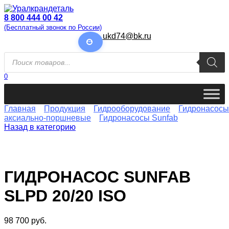
Перейти
к
8 800 444 00 42
содержанию
(Бесплатный звонок по России)
ukd74@bk.ru
Поиск
товаров
0
Главная
Продукция
Гидрооборудование
Гидронасосы
аксиально-поршневые
Гидронасосы Sunfab
Назад в категорию
ГИДРОНАСОС SUNFAB
SLPD 20/20 ISO
98 700
руб.