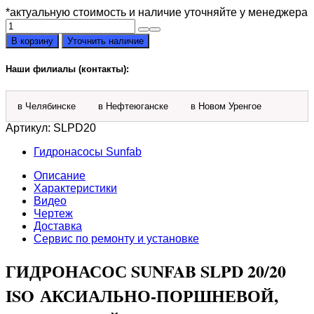
*актуальную стоимость и наличие уточняйте у менеджера
Количество
товара
В корзину
Уточнить наличие
Гидронасос
Sunfab
Наши филиалы (контакты):
SLPD
20/20
ISO
в Челябинске
в Нефтеюганске
в Новом Уренгое
Артикул:
SLPD20
Гидронасосы Sunfab
Описание
Характеристики
Видео
Чертеж
Доставка
Сервис по ремонту и установке
ГИДРОНАСОС SUNFAB SLPD 20/20
ISO АКСИАЛЬНО-ПОРШНЕВОЙ,