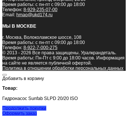
Время работы: с пн-пт с 09:00 до 18:00
Телефон:
8-929-235-07-00
Email:
hmao@ukd174.ru
МЫ В МОСКВЕ
г. Москва, Волоколамское шоссе, 108
Время работы: с пн-пт с 09:00 до 18:00
Телефон:
8-922-7-000-275
© 2013 - 2026 Все права защищены. Уралкрандеталь.
Время работы: Пн-Пт c 9:00 до 18:00 часов. Информация
на сайте не является публичной офертой.
Политика в отношении обработки персональных данных
Добавить в корзину
Товар:
Гидронасос Sunfab SLPD 20/20 ISO
Продолжить покупки
Оформить заказ