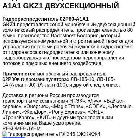
A1А1 GKZ1 ДВУХСЕКЦИОННЫЙ
Гидрораспределитель 02Р80-A1А1
GKZ1
представляет собой моноблочный двухсекционный
золотниковый распределитель, производительностью 80
л/мин, производства Badestnost Болгария, который
используется в комунальной и строительной технике для
управления потоками рабочей жидкости в гидросистеме
от гидронасоса к гидродвигателю или конечному
гидрооборудованию, посредством перенаправления
потоков с помощью внешнего воздействия.
Применяется
моноблочный распределитель
02P80в гидроманипуляторах ЛВ-185-10, ЛВ-185-
14 (Атлант-90), (Атлант-100), и другой спецтехнике.
Доставка в регионы России производится
транспортными компаниями «ПЭК», «Луч», «Байкал-
сервис», «Энергия», «Magic Trans», «CDEK», «Деловые
Линии», «ЖелДор», «Pony Express», «DHL»,
«ТрансКарго», «КИТ» и другими транспортными
компаниями на Ваше усмотрение.
РЕКОМЕНДУЕМ