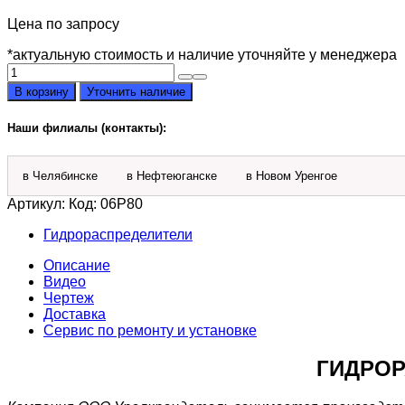
Цена по запросу
*актуальную стоимость и наличие уточняйте у менеджера
Количество
товара
В корзину
Уточнить наличие
Гидрораспределитель
6P80
Наши филиалы (контакты):
A1A1A1A1A1A1
GKZ1
в Челябинске
в Нефтеюганске
в Новом Уренгое
Артикул:
Код: 06Р80
Гидрораспределители
Описание
Видео
Чертеж
Доставка
Сервис по ремонту и установке
ГИДРОР