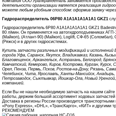
Компания ООО Уралкрандеталь занимается производство
деятельности организации является реализация гидроо
можете любым удобным способом: оформив заявку через и
Гидрораспределитель 06Р80 A1A1A1A1A1A1 GKZ1
слу
Гидрораспределитель 6Р80 A1A1A1A1А1A1 GKZ1 Badestnos
80 л/мин. Он применяется на автогидроподъемниках АГП-1
(Майкоп), (Атлант-90) (Майкоп), Loglift, СФ-65 (Соломба
(Ряжск) и в других гидросистемах.
Купить запчасти различных модификаций и исполнений 
города Уфа, Саранск, Якутск, Владикавказ, Казань, Кызы
Благовещенск, Архангельск, Астрахань, Белгород, Брянск
Камчатский, Кемерово, Киров, Кострома, Курган, Курск,
Орел, Пенза, Пермь, Псков, Ростов-на-Дону, Рязань, Сам
Челябинск, Чита, Ярославль, Ханты-Мансийск, Анадырь, С
Петрозаводск, Сыктывкар, Йошкар-Ола, Новый Уренгой, 
компанией.
Если Вы не нашли необходимую запчасть на нашем сайте
работы, держим большой ассортимент ходовых запчастей н
Доставка в регионы России производится транспортными 
«Pony Express», «DHL», «ТрансКарго», «КИТ» и другими 
РЕКОМЕНДУЕМ