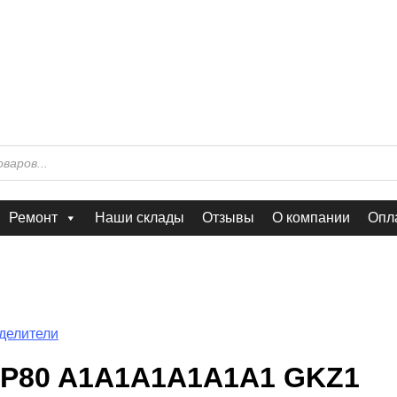
Ремонт
Наши склады
Отзывы
О компании
Опла
делители
P80 A1A1A1A1A1A1 GKZ1