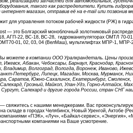
м, реализацией запчастей для автомобильных, гусеничны
борудования, такого как распределители. Купить гидрор
нтернет магазин, отправив её на e-mail или позвонив ме
жит для управления потоком рабочей жидкости (РЖ) в гидр
t — это Болгарский моноблочный золотниковый распредели
8, АГП-22, ВС-18, ВС-28, гидроманипуляторах ОМТЛ 70-01, 
л), ОМТ70-01, 02, 03, 04 (ВелМаш), мультилифтах МПР-1, МП
Вы можете в компании ООО Уралкрандеталь. Цены произв
л, Ижевск, Абакан, Чебоксары, Барнаул, Краснодар, Красн
, Владимир, Волгоград, Вологда, Воронеж, Иваново, Ижевс
 Санкт-Петербург, Липецк, Магадан, Москва, Мурманск, Ни
ара, Саратов, Южно-Сахалинск, Екатеринбург, Смоленск, Т
алехард, Грозный, Майкоп, Улан-Удэ, Горно-Алтайск, Маха
Сургут, Салехард и другие города России, стран СНГ на
 — свяжитесь с нашими менеджерами. Вас проконсультирую
а складе в городах Челябинск, Новый Уренгой, Актобе (Рес
компаниями «ПЭК», «Луч», «Байкал-сервис», «Энергия», «
транспортными компаниями на Ваше усмотрение.