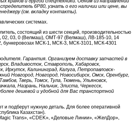
х кранов и другой спецтехники. Одним из направлений
аспределитель 6P80
, узнать о его наличии или цене, вы
неджеру (см. вкладку контакты).
авлических системах.
тель, состоящий из шести секций, производительностью
02, 03, 0 (Велмаш), ОМТ-97 (Велмаш), ЛВ-185-10, 14
Р-2, бункеровозах МСК-1, МСК-3, МСК-3101, МСК-4301
одителя. Гарантия. Организуем доставку запчастей в
оярск, Владивосток, Ставрополь, Хабаровск,
к, Иркутск, Калининград, Калуга, Петропавловск-
жний Новгород, Новгород, Новосибирск, Омск, Оренбург,
амбов, Тверь, Томск, Тула, Тюмень, Ульяновск,
чкала, Назрань, Нальчик, Элиста, Черкесск,
иболее дешевой и удобной для Вас транспортной
т и подберут нужную деталь. Для более оперативной
публика Казахстан).
Magic Trans», «CDEK», «Деловые Линии», «ЖелДор»,