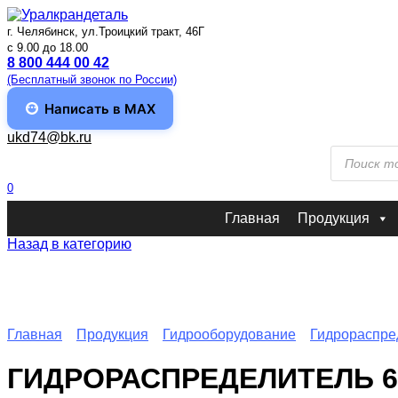
Перейти
к
г. Челябинск, ул.Троицкий тракт, 46Г
содержанию
c 9.00 до 18.00
8 800 444 00 42
(Бесплатный звонок по России)
Написать в MAX
ukd74@bk.ru
Поиск
товаров
0
Главная
Продукция
Назад в категорию
Главная
Продукция
Гидрооборудование
Гидрораспре
ГИДРОРАСПРЕДЕЛИТЕЛЬ 6