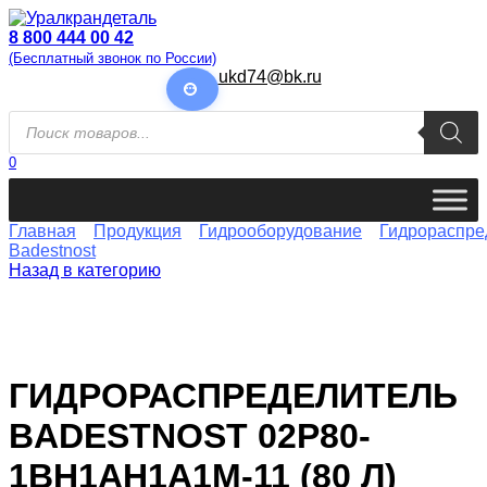
Перейти
к
8 800 444 00 42
содержанию
(Бесплатный звонок по России)
ukd74@bk.ru
Поиск
товаров
0
Главная
Продукция
Гидрооборудование
Гидрораспре
Badestnost
Назад в категорию
ГИДРОРАСПРЕДЕЛИТЕЛЬ
BADESTNOST 02Р80-
1ВН1АН1А1М-11 (80 Л)