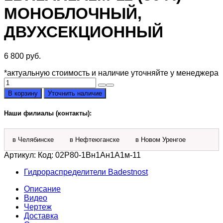
МОНОБЛОЧНЫЙ,
ДВУХСЕКЦИОННЫЙ
6 800
руб.
*актуальную стоимость и наличие уточняйте у менеджера
Количество
товара
В корзину
Уточнить наличие
Гидрораспределитель
Badestnost
Наши филиалы (контакты):
02Р80-
1Вн1Ан1А1м-11
(80
в Челябинске
в Нефтеюганске
в Новом Уренгое
л)
моноблочный,
Артикул:
Код: 02Р80-1Вн1Ан1А1м-11
двухсекционный
Гидрораспределители Badestnost
Описание
Видео
Чертеж
Доставка