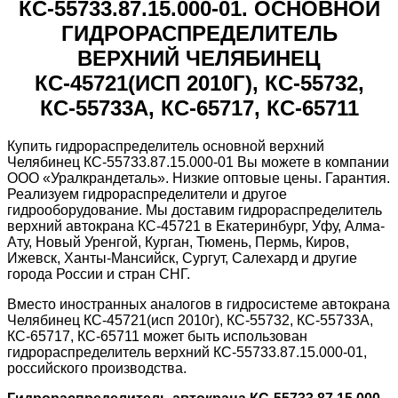
КС-55733.87.15.000-01
.
ОСНОВНОЙ
ГИДРОРАСПРЕДЕЛИТЕЛЬ
ВЕРХНИЙ ЧЕЛЯБИНЕЦ
КС-45721(ИСП 2010Г),
КС-55732,
КС-55733А, КС-65717
,
КС-65711
Купить гидрораспределитель основной верхний
Челябинец КС-55733.87.15.000-01 Вы можете в компании
ООО «Уралкрандеталь». Низкие оптовые цены. Гарантия.
Реализуем гидрораспределители и другое
гидрооборудование. Мы доставим гидрораспределитель
верхний автокрана КС-45721 в Екатеринбург, Уфу, Алма-
Ату, Новый Уренгой, Курган, Тюмень, Пермь, Киров,
Ижевск, Ханты-Мансийск, Сургут, Салехард и другие
города России и стран СНГ.
Вместо иностранных аналогов в гидросистеме автокрана
Челябинец КС-45721(исп 2010г), КС-55732, КС-55733А,
КС-65717, КС-65711 может быть использован
гидрораспределитель верхний КС-55733.87.15.000-01,
российского производства.