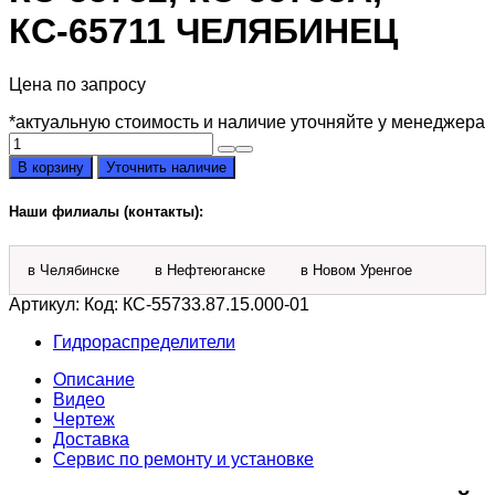
КС-65711 ЧЕЛЯБИНЕЦ
Цена по запросу
*актуальную стоимость и наличие уточняйте у менеджера
Количество
товара
В корзину
Уточнить наличие
Гидрораспределитель
КС-55733.87.15.000-
Наши филиалы (контакты):
01
автокрана
КС-45721,
в Челябинске
в Нефтеюганске
в Новом Уренгое
КС-55732,
КС-55733А,
Артикул:
Код: КС-55733.87.15.000-01
КС-65711
Челябинец
Гидрораспределители
Описание
Видео
Чертеж
Доставка
Сервис по ремонту и установке