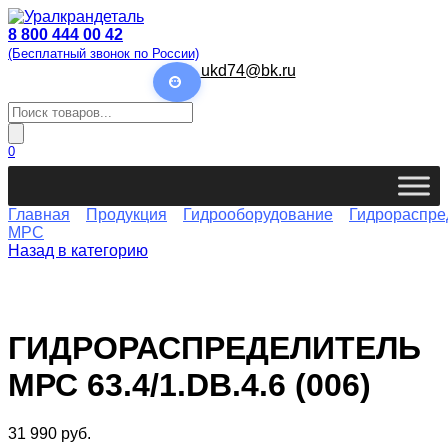
Перейти
к
8 800 444 00 42
содержанию
(Бесплатный звонок по России)
ukd74@bk.ru
Поиск
товаров
0
Главная
Продукция
Гидрооборудование
Гидрораспре
МРС
Назад в категорию
ГИДРОРАСПРЕДЕЛИТЕЛЬ
МРС 63.4/1.DВ.4.6 (006)
31 990
руб.