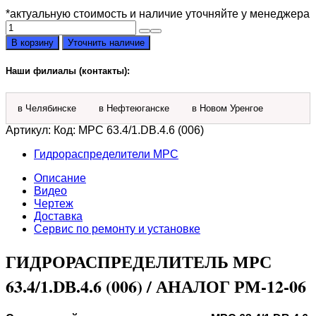
*актуальную стоимость и наличие уточняйте у менеджера
Количество
товара
В корзину
Уточнить наличие
Гидрораспределитель
МРС
Наши филиалы (контакты):
63.4/1.DВ.4.6
(006)
в Челябинске
в Нефтеюганске
в Новом Уренгое
Артикул:
Код: МРС 63.4/1.DВ.4.6 (006)
Гидрораспределители МРС
Описание
Видео
Чертеж
Доставка
Сервис по ремонту и установке
ГИДРОРАСПРЕДЕЛИТЕЛЬ МРС
63.4/1.DВ.4.6 (006)
/ АНАЛОГ РМ-12-06