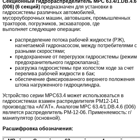
Секционный гидрораспределитель МРС 63.4/1.DВ.4.6
(006) (6 секций)
предназначен для установки в
гидросистемы различных автомобилей,
мусороуборочных машин, автовышек, промышленных
тракторов, погрузчиков, экскаваторов, где
выполняет следующие операции:
распределение потока рабочей жидкости (РЖ),
нагнетаемой гидронасосом, между потребителями с
разными скоростями;
предохранение от перегрузок гидросистемы (режим
предохранительного гидроклапана);
разгрузка гидросистемы при холостом ходе за счет
перелива рабочей жидкости в бак;
обеспечение фиксированного верхнего положения
штока нагруженного гидроцилиндра.
Устройство серии МРС63.4 может использоваться в
гидросистемах взамен распределителя РМ12-141
производства «АГАТ». Аналогом МРС 63.4/1.DВ.4.6 (006)
является распределитель РМ-12-06. Применяемость: г/
манипулятор (основной).
Расшифровка обозначения: