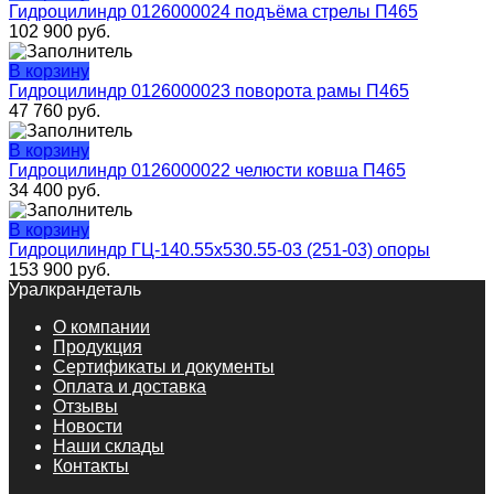
Гидроцилиндр 0126000024 подъёма стрелы П465
102 900
руб.
В корзину
Гидроцилиндр 0126000023 поворота рамы П465
47 760
руб.
В корзину
Гидроцилиндр 0126000022 челюсти ковша П465
34 400
руб.
В корзину
Гидроцилиндр ГЦ-140.55х530.55-03 (251-03) опоры
153 900
руб.
Уралкрандеталь
О компании
Продукция
Сертификаты и документы
Оплата и доставка
Отзывы
Новости
Наши склады
Контакты