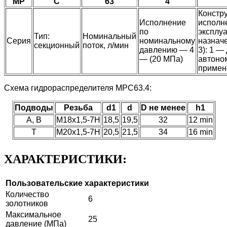
МР
С
63
4
Констр
Исполнение
исполн
по
эксплу
Тип:
Номинальный
Серия
номинальному
назначе
секционный
поток, л/мин
давлению — 4
3): 1 —
— (20 МПа)
автоно
примен
Схема гидрораспределителя МРС63.4:
Подводы
Резьба
d1
d
D не менее
h1
А, В
М18х1,5-7Н
18,5
19,5
32
12 min
Т
М20х1,5-7Н
20,5
21,5
34
16 min
ХАРАКТЕРИСТИКИ:
Пользовательские характеристики
Количество
6
золотников
Максимальное
25
давление (МПа)