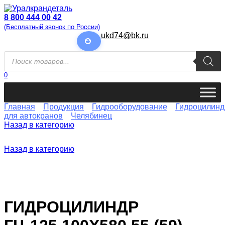
Перейти
к
8 800 444 00 42
содержанию
(Бесплатный звонок по России)
ukd74@bk.ru
Поиск
товаров
0
Главная
Продукция
Гидрооборудование
Гидроцилин
для автокранов
Челябинец
Назад в категорию
Назад в категорию
ГИДРОЦИЛИНДР