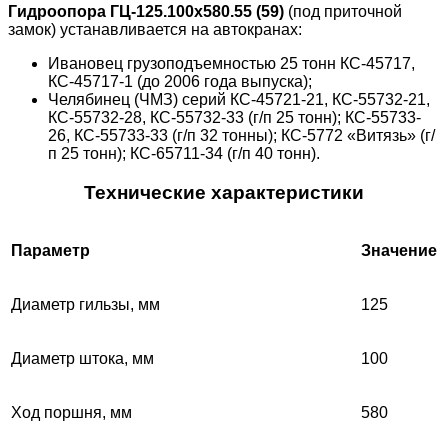
Гидроопора ГЦ-125.100х580.55 (59)
(под приточной
замок) устанавливается на автокранах:
Ивановец грузоподъемностью 25 тонн КС-45717,
КС-45717-1 (до 2006 года выпуска);
Челябинец (ЧМЗ) серий КС-45721-21, КС-55732-21,
КС-55732-28, КС-55732-33 (г/п 25 тонн); КС-55733-
26, КС-55733-33 (г/п 32 тонны); КС-5772 «Витязь» (г/
п 25 тонн); КС-65711-34 (г/п 40 тонн).
Технические характеристики
Параметр
Значение
Диаметр гильзы, мм
125
Диаметр штока, мм
100
Ход поршня, мм
580