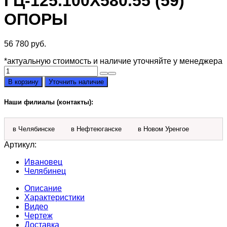
ГЦ-125.100Х580.55 (59)
ОПОРЫ
56 780
руб.
*актуальную стоимость и наличие уточняйте у менеджера
Количество
товара
В корзину
Уточнить наличие
Гидроцилиндр
ГЦ-125.100х580.55
Наши филиалы (контакты):
(59)
опоры
в Челябинске
в Нефтеюганске
в Новом Уренгое
Артикул:
Ивановец
Челябинец
Описание
Характеристики
Видео
Чертеж
Доставка