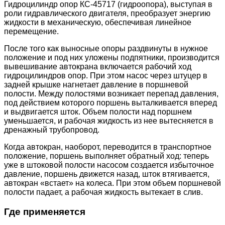
Гидроцилиндр опор КС-45717 (гидроопора), выступая в
роли гидравлического двигателя, преобразует энергию
жидкости в механическую, обеспечивая линейное
перемещение.
После того как выносные опоры раздвинуты в нужное
положение и под них уложены подпятники, производится
вывешивание автокрана включается рабочий ход
гидроцилиндров опор. При этом насос через штуцер в
задней крышке нагнетает давление в поршневой
полости. Между полостями возникает перепад давления,
под действием которого поршень выталкивается вперед
и выдвигается шток. Объем полости над поршнем
уменьшается, и рабочая жидкость из нее вытесняется в
дренажный трубопровод.
Когда автокран, наоборот, переводится в транспортное
положение, поршень выполняет обратный ход: теперь
уже в штоковой полости насосом создается избыточное
давление, поршень движется назад, шток втягивается,
автокран «встает» на колеса. При этом объем поршневой
полости падает, а рабочая жидкость вытекает в слив.
Где применяется