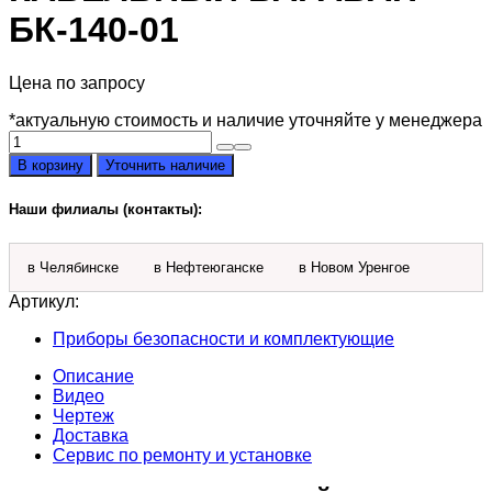
БК-140-01
Цена по запросу
*актуальную стоимость и наличие уточняйте у менеджера
Количество
товара
В корзину
Уточнить наличие
Кабельный
барабан
Наши филиалы (контакты):
БК-140-
01
в Челябинске
в Нефтеюганске
в Новом Уренгое
Артикул:
Приборы безопасности и комплектующие
Описание
Видео
Чертеж
Доставка
Сервис по ремонту и установке