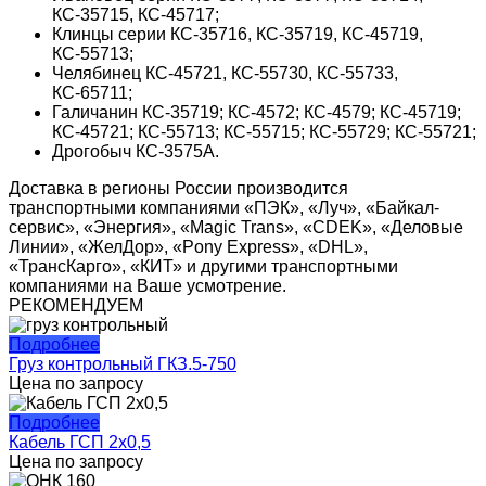
КС-35715, КС-45717;
Клинцы серии КС-35716, КС-35719, КС-45719,
КС-55713;
Челябинец КС-45721, КС-55730, КС-55733,
КС-65711;
Галичанин КС-35719; КС-4572; КС-4579; КС-45719;
КС-45721; КС-55713; КС-55715; КС-55729; КС-55721;
Дрогобыч КС-3575А.
Доставка в регионы России производится
транспортными компаниями «ПЭК», «Луч», «Байкал-
сервис», «Энергия», «Magic Trans», «CDEK», «Деловые
Линии», «ЖелДор», «Pony Express», «DHL»,
«ТрансКарго», «КИТ» и другими транспортными
компаниями на Ваше усмотрение.
РЕКОМЕНДУЕМ
Подробнее
Груз контрольный ГКЗ.5-750
Цена по запросу
Подробнее
Кабель ГСП 2х0,5
Цена по запросу