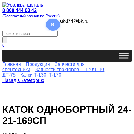
Перейти
к
8 800 444 00 42
содержанию
(Бесплатный звонок по России)
ukd74@bk.ru
Поиск
товаров
0
Главная
Продукция
Запчасти для
спецтехники
Запчасти тракторов Т-170\Т-10,
ДТ-75
Катки Т-130, Т-170
Назад в категорию
КАТОК ОДНОБОРТНЫЙ 24-
21-169СП