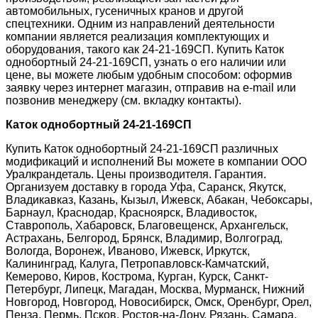
автомобильных, гусеничных кранов и другой
спецтехники. Одним из направлений деятельности
компании является реализация комплектующих и
оборудования, такого как 24-21-169СП. Купить Каток
однобортный 24-21-169СП, узнать о его наличии или
цене, вы можете любым удобным способом: оформив
заявку через интернет магазин, отправив на e-mail или
позвонив менеджеру (см. вкладку контакты).
Каток однобортный 24-21-169СП
Купить Каток однобортный 24-21-169СП различных
модификаций и исполнений Вы можете в компании ООО
Уралкрандеталь. Цены производителя. Гарантия.
Организуем доставку в города Уфа, Саранск, Якутск,
Владикавказ, Казань, Кызыл, Ижевск, Абакан, Чебоксары,
Барнаул, Краснодар, Красноярск, Владивосток,
Ставрополь, Хабаровск, Благовещенск, Архангельск,
Астрахань, Белгород, Брянск, Владимир, Волгоград,
Вологда, Воронеж, Иваново, Ижевск, Иркутск,
Калининград, Калуга, Петропавловск-Камчатский,
Кемерово, Киров, Кострома, Курган, Курск, Санкт-
Петербург, Липецк, Магадан, Москва, Мурманск, Нижний
Новгород, Новгород, Новосибирск, Омск, Оренбург, Орел,
Пенза, Пермь, Псков, Ростов-на-Дону, Рязань, Самара,