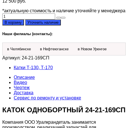
12 500
руб.
*актуальную стоимость и наличие уточняйте у менеджера
Количество
товара
В корзину
Уточнить наличие
Каток
однобортный
Наши филиалы (контакты):
24-
21-
169СП
в Челябинске
в Нефтеюганске
в Новом Уренгое
Артикул:
24-21-169СП
Катки Т-130, Т-170
Описание
Видео
Чертеж
Доставка
Сервис по ремонту и установке
КАТОК ОДНОБОРТНЫЙ 24-21-169СП
Компания ООО Уралкрандеталь занимается
производством, реализацией запчастей для