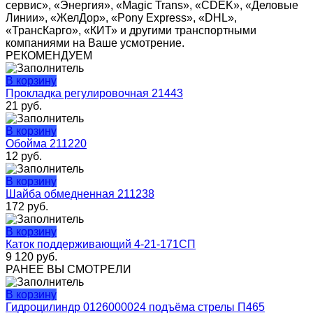
сервис», «Энергия», «Magic Trans», «CDEK», «Деловые
Линии», «ЖелДор», «Pony Express», «DHL»,
«ТрансКарго», «КИТ» и другими транспортными
компаниями на Ваше усмотрение.
РЕКОМЕНДУЕМ
В корзину
Прокладка регулировочная 21443
21
руб.
В корзину
Обойма 211220
12
руб.
В корзину
Шайба обмедненная 211238
172
руб.
В корзину
Каток поддерживающий 4-21-171СП
9 120
руб.
РАНЕЕ ВЫ СМОТРЕЛИ
В корзину
Гидроцилиндр 0126000024 подъёма стрелы П465