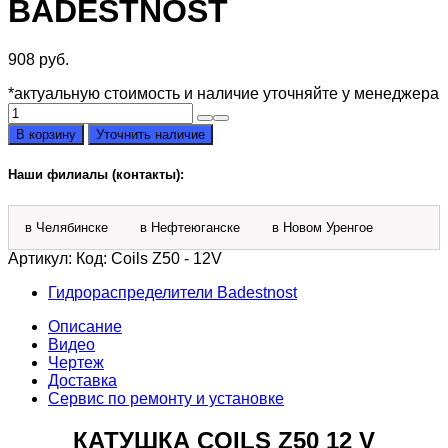
BADESTNOST
908
руб.
*актуальную стоимость и наличие уточняйте у менеджера
Количество
товара
В корзину
Уточнить наличие
Катушка
Coils
Наши филиалы (контакты):
Z50
12
V
в Челябинске
в Нефтеюганске
в Новом Уренгое
соленоидная
к
Артикул:
Код: Coils Z50 - 12V
гидрораспределителю
Badestnost
Гидрораспределители Badestnost
Описание
Видео
Чертеж
Доставка
Сервис по ремонту и установке
КАТУШКА COILS Z50 12 V