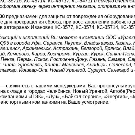
КС-35715, КС-45714, КС-45717, КС-54711 и другую спецтех
формив заявку через интернет магазин, отправив на e-ma
00
предназначен для защиты от повреждения оборудования
 же для прекращения сброса, при восстановлении рабочего 
в автокранах Ивановец КС-3577, КС-3574, КС-35714, КС-357
фикаций и исполнений Вы можете в компании ООО «Уралк
5 в города Уфа, Саранск, Якутск, Владикавказ, Казань, К
вещенск, Архангельск, Астрахань, Белгород, Брянск, Влад
й, Кемерово, Киров, Кострома, Курган, Курск, Санкт-Пет
, Пенза, Пермь, Псков, Ростов-на-Дону, Рязань, Самара, 
ск, Чита, Ярославль, Ханты-Мансийск, Анадырь, Салехард, 
ктывкар, Йошкар-Ола, Новый Уренгой, Сургут, Салехард и
 — свяжитесь с нашими менеджерами. Вас проконсультирую
а складе в городах Челябинск, Новый Уренгой, Актобе(Рес
компаниями «ПЭК», «Луч», «Байкал-сервис», «Энергия», «
транспортными компаниями на Ваше усмотрение.