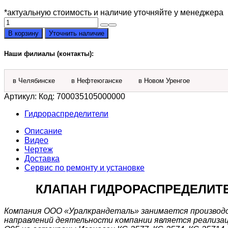
*актуальную стоимость и наличие уточняйте у менеджера
Количество
товара
В корзину
Уточнить наличие
Клапан
700035105000000
Наши филиалы (контакты):
предохранительный
VLP-
35S-
в Челябинске
в Нефтеюганске
в Новом Уренгое
N
для
Артикул:
Код: 700035105000000
Q75,
Q95
Гидрораспределители
Описание
Видео
Чертеж
Доставка
Сервис по ремонту и установке
КЛАПАН ГИДРОРАСПРЕДЕЛИТЕЛЯ
Компания ООО «Уралкрандеталь» занимается производст
направлений деятельности компании является реализац