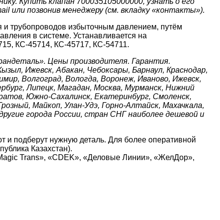
нику. Купить клапан 700035105000000, узнать о его
il или позвонив менеджеру (см. вкладку «контакты»).
 и трубопроводов избыточным давлением, путём
давления в системе. Устанавливается на
15, КС-45714, КС-45717, КС-54711.
рандеталь». Цены производителя. Гарантия.
ызыл, Ижевск, Абакан, Чебоксары, Барнаул, Краснодар,
имир, Волгоград, Вологда, Воронеж, Иваново, Ижевск,
ербург, Липецк, Магадан, Москва, Мурманск, Нижний
Саратов, Южно-Сахалинск, Екатеринбург, Смоленск,
Грозный, Майкоп, Улан-Удэ, Горно-Алтайск, Махачкала,
 другие города России, стран СНГ наиболее дешевой и
т и подберут нужную деталь. Для более оперативной
публика Казахстан).
Magic Trans», «CDEK», «Деловые Линии», «ЖелДор»,