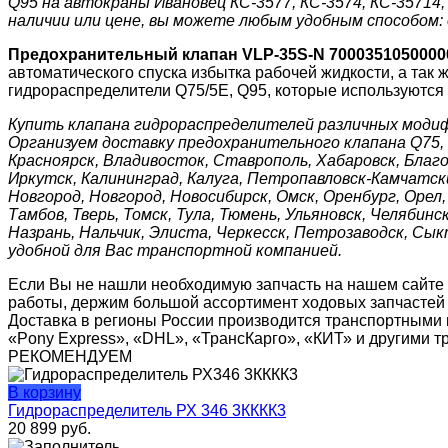
Q95 на автокраны Ивановец КС-3577, КС-3574, КС-35714, 
наличии или цене, вы можете любым удобным способом: о
Предохранительный клапан VLP-35S-N 7000351050000
автоматического спуска избытка рабочей жидкости, а так
гидрораспределители Q75/5E, Q95, которые используются 
Купить клапана гидрораспределителей различных моди
Организуем доставку предохранительного клапана Q75, Q9
Красноярск, Владивосток, Ставрополь, Хабаровск, Благо
Иркутск, Калининград, Калуга, Петропавловск-Камчатски
Новгород, Новгород, Новосибирск, Омск, Оренбург, Орел
Тамбов, Тверь, Томск, Тула, Тюмень, Ульяновск, Челябин
Назрань, Нальчик, Элиста, Черкесск, Петрозаводск, Сы
удобной для Вас транспортной компанией.
Если Вы не нашли необходимую запчасть на нашем сайте
работы, держим большой ассортимент ходовых запчастей н
Доставка в регионы России производится транспортными 
«Pony Express», «DHL», «ТрансКарго», «КИТ» и другими 
РЕКОМЕНДУЕМ
В корзину
Гидрораспределитель РХ 346 3КККК3
20 899
руб.