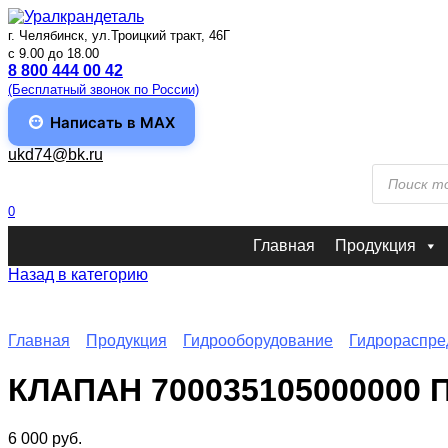
Перейти
к
г. Челябинск, ул.Троицкий тракт, 46Г
содержанию
c 9.00 до 18.00
8 800 444 00 42
(Бесплатный звонок по России)
Написать в MAX
ukd74@bk.ru
Поиск
товаров
0
Главная
Продукция
Назад в категорию
Главная
Продукция
Гидрооборудование
Гидрораспре
КЛАПАН 700035105000000 
6 000
руб.