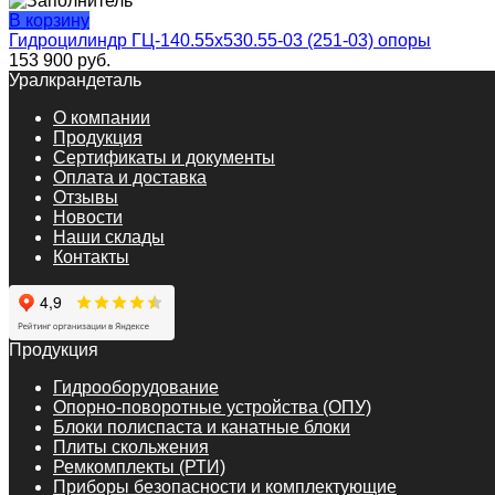
В корзину
Гидроцилиндр ГЦ-140.55х530.55-03 (251-03) опоры
153 900
руб.
Уралкрандеталь
О компании
Продукция
Сертификаты и документы
Оплата и доставка
Отзывы
Новости
Наши склады
Контакты
Продукция
Гидрооборудование
Опорно-поворотные устройства (ОПУ)
Блоки полиспаста и канатные блоки
Плиты скольжения
Ремкомплекты (РТИ)
Приборы безопасности и комплектующие