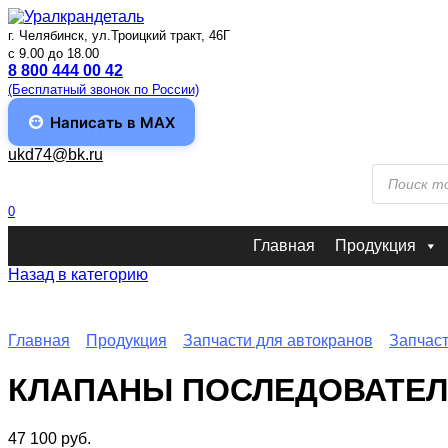
Перейти
к
г. Челябинск, ул.Троицкий тракт, 46Г
содержанию
c 9.00 до 18.00
8 800 444 00 42
(Бесплатный звонок по России)
Написать в MAX
ukd74@bk.ru
Поиск
товаров
0
Главная
Продукция
Назад в категорию
Главная
Продукция
Запчасти для автокранов
Запчас
КЛАПАНЫ ПОСЛЕДОВАТЕЛЬН
47 100
руб.