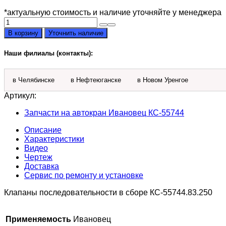
*актуальную стоимость и наличие уточняйте у менеджера
Количество
товара
В корзину
Уточнить наличие
Клапаны
последовательности
Наши филиалы (контакты):
в
сборе
КС-55744.83.250
в Челябинске
в Нефтеюганске
в Новом Уренгое
Артикул:
Запчасти на автокран Ивановец КС-55744
Описание
Характеристики
Видео
Чертеж
Доставка
Сервис по ремонту и установке
Клапаны последовательности в сборе КС-55744.83.250
Применяемость
Ивановец