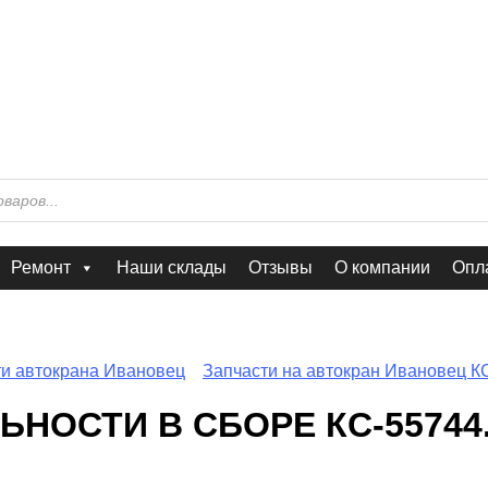
Ремонт
Наши склады
Отзывы
О компании
Опла
ти автокрана Ивановец
Запчасти на автокран Ивановец К
ОСТИ В СБОРЕ КС-55744.