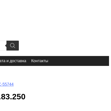
та и доставка
Контакты
С-55744
83.250