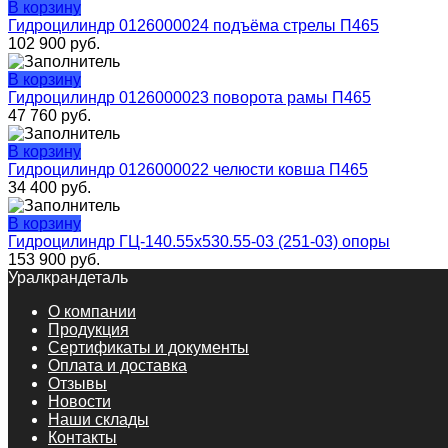
В корзину
Гидроцилиндр 0126000024 подъёма стрелы П465
102 900
руб.
В корзину
Гидроцилиндр 0126000023 поворота рамы П465
47 760
руб.
В корзину
Гидроцилиндр 0126000022 челюсти ковша П465
34 400
руб.
В корзину
Гидроцилиндр ГЦ-140.55х530.55-03 (251-03) опоры
153 900
руб.
Уралкрандеталь
О компании
Продукция
Сертификаты и документы
Оплата и доставка
Отзывы
Новости
Наши склады
Контакты