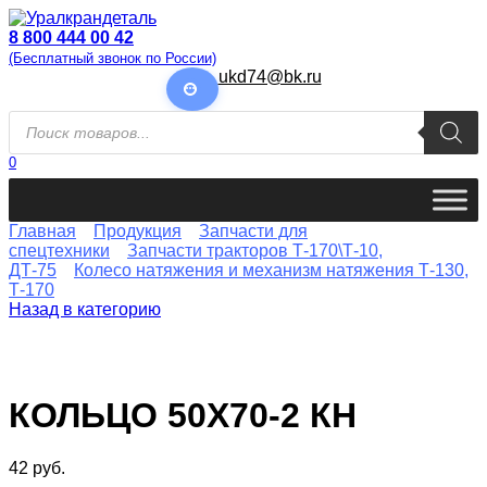
Перейти
к
8 800 444 00 42
содержанию
(Бесплатный звонок по России)
ukd74@bk.ru
Поиск
товаров
0
Главная
Продукция
Запчасти для
спецтехники
Запчасти тракторов Т-170\Т-10,
ДТ-75
Колесо натяжения и механизм натяжения Т-130,
Т-170
Назад в категорию
КОЛЬЦО 50Х70-2 КН
42
руб.