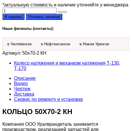
*актуальную стоимость и наличие уточняйте у менеджера
Количество
товара
В корзину
Уточнить наличие
Кольцо
50х70-
Наши филиалы (контакты):
2
КН
в Челябинске
в Нефтеюганске
в Новом Уренгое
Артикул:
50х70-2 КН
Колесо натяжения и механизм натяжения Т-130,
Т-170
Описание
Видео
Чертеж
Доставка
Сервис по ремонту и установке
КОЛЬЦО 50Х70-2 КН
Компания ООО Уралкрандеталь занимается
производством, реализацией запчастей для