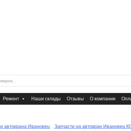
Ремонт
Наши склады
Отзывы
О компании
Опла
ти автокрана Ивановец
Запчасти на автокран Ивановец К