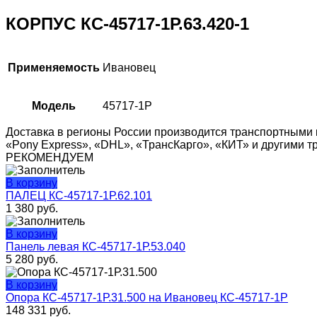
КОРПУС КС-45717-1Р.63.420-1
Применяемость
Ивановец
Модель
45717-1P
Доставка в регионы России производится транспортными 
«Pony Express», «DHL», «ТрансКарго», «КИТ» и другими 
РЕКОМЕНДУЕМ
В корзину
ПАЛЕЦ КС-45717-1Р.62.101
1 380
руб.
В корзину
Панель левая КС-45717-1Р.53.040
5 280
руб.
В корзину
Опора КС-45717-1Р.31.500 на Ивановец КС-45717-1Р
148 331
руб.