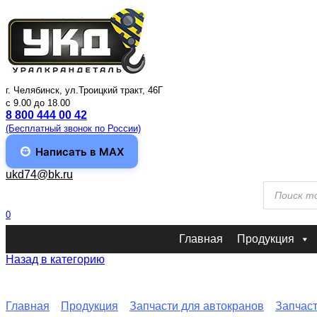
Перейти
к
содержанию
г. Челябинск, ул.Троицкий тракт, 46Г
c 9.00 до 18.00
8 800 444 00 42
(Бесплатный звонок по России)
Написать в MAX
ukd74@bk.ru
Поиск
товаров
0
Главная
Продукция
Назад в категорию
Главная
Продукция
Запчасти для автокранов
Запчас