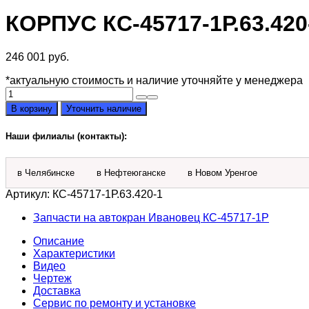
КОРПУС КС-45717-1Р.63.420
246 001
руб.
*актуальную стоимость и наличие уточняйте у менеджера
Количество
товара
В корзину
Уточнить наличие
Корпус
КС-45717-
Наши филиалы (контакты):
1Р.63.420-
1
в Челябинске
в Нефтеюганске
в Новом Уренгое
Артикул:
КС-45717-1Р.63.420-1
Запчасти на автокран Ивановец КС-45717-1P
Описание
Характеристики
Видео
Чертеж
Доставка
Сервис по ремонту и установке