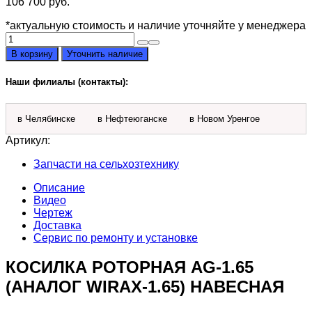
106 700
руб.
*актуальную стоимость и наличие уточняйте у менеджера
Количество
товара
В корзину
Уточнить наличие
Косилка
роторная
Наши филиалы (контакты):
AG-
1.65
(аналог
в Челябинске
в Нефтеюганске
в Новом Уренгое
Wirax-
1.65)
Артикул:
навесная
Запчасти на сельхозтехнику
Описание
Видео
Чертеж
Доставка
Сервис по ремонту и установке
КОСИЛКА РОТОРНАЯ AG-1.65
(АНАЛОГ WIRAX-1.65) НАВЕСНАЯ