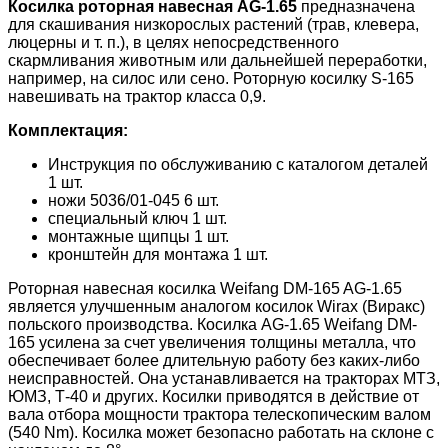
Косилка роторная навесная AG-1.65
предназначена
для скашивания низкорослых растений (трав, клевера,
люцерны и т. п.), в целях непосредственного
скармливания животным или дальнейшей переработки,
например, на силос или сено. Роторную косилку S-165
навешивать на трактор класса 0,9.
Комплектация:
Инструкция по обслуживанию с каталогом деталей
1 шт.
ножи 5036/01-045 6 шт.
специальный ключ 1 шт.
монтажные щипцы 1 шт.
кронштейн для монтажа 1 шт.
Роторная навесная косилка Weifang DM-165 AG-1.65
является улучшенным аналогом косилок Wirax (Виракс)
польского производства. Косилка AG-1.65 Weifang DM-
165 усилена за счет увеличения толщины металла, что
обеспечивает более длительную работу без каких-либо
неисправностей. Она устанавливается на тракторах МТЗ,
ЮМЗ, Т-40 и других. Косилки приводятся в действие от
вала отбора мощности трактора телескопическим валом
(540 Nm). Косилка может безопасно работать на склоне с