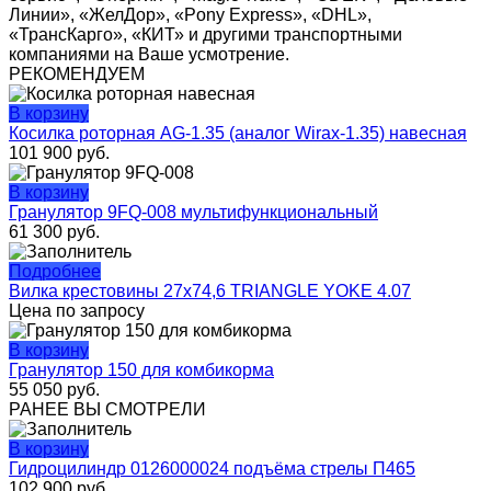
Линии», «ЖелДор», «Pony Express», «DHL»,
«ТрансКарго», «КИТ» и другими транспортными
компаниями на Ваше усмотрение.
РЕКОМЕНДУЕМ
В корзину
Косилка роторная AG-1.35 (аналог Wirax-1.35) навесная
101 900
руб.
В корзину
Гранулятор 9FQ-008 мультифункциональный
61 300
руб.
Подробнее
Вилка крестовины 27х74,6 TRIANGLE YOKE 4.07
Цена по запросу
В корзину
Гранулятор 150 для комбикорма
55 050
руб.
РАНЕЕ ВЫ СМОТРЕЛИ
В корзину
Гидроцилиндр 0126000024 подъёма стрелы П465
102 900
руб.