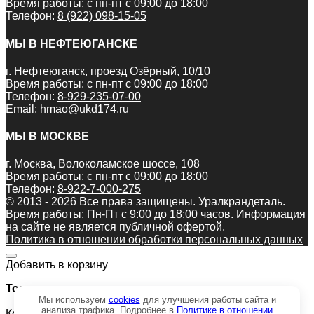
Время работы: с пн-пт с 09:00 до 18:00
Телефон:
8 (922) 098-15-05
МЫ В НЕФТЕЮГАНСКЕ
г. Нефтеюганск, проезд Озёрный, 10/10
Время работы: с пн-пт с 09:00 до 18:00
Телефон:
8-929-235-07-00
Email:
hmao@ukd174.ru
МЫ В МОСКВЕ
г. Москва, Волоколамское шоссе, 108
Время работы: с пн-пт с 09:00 до 18:00
Телефон:
8-922-7-000-275
© 2013 - 2026 Все права защищены. Уралкрандеталь.
Время работы: Пн-Пт c 9:00 до 18:00 часов. Информация
на сайте не является публичной офертой.
Политика в отношении обработки персональных данных
Добавить в корзину
Товар:
Мы используем
cookies
для улучшения работы сайта и
анализа трафика. Подробнее в
Политике в отношении
Косилка роторная AG-1.65 (аналог Wirax-1.65) навесная