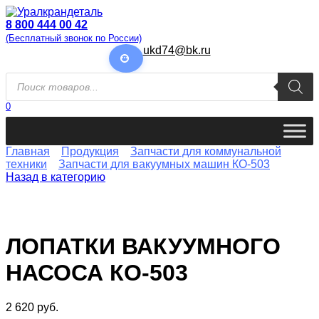
Перейти
к
8 800 444 00 42
содержанию
(Бесплатный звонок по России)
ukd74@bk.ru
Поиск
товаров
0
Главная
Продукция
Запчасти для коммунальной
техники
Запчасти для вакуумных машин КО-503
Назад в категорию
ЛОПАТКИ ВАКУУМНОГО
НАСОСА КО-503
2 620
руб.