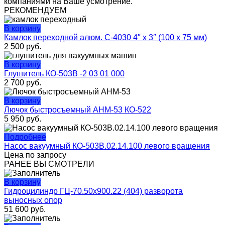
компаниями на Ваше усмотрение.
РЕКОМЕНДУЕМ
В корзину
Камлок переходной алюм. C-4030 4″ х 3″ (100 х 75 мм)
2 500
руб.
В корзину
Глушитель КО-503В -2 03 01 000
2 700
руб.
В корзину
Лючок быстросъемный АНМ-53 КО-522
5 950
руб.
Подробнее
Насос вакуумный КО-503В.02.14.100 левого вращения
Цена по запросу
РАНЕЕ ВЫ СМОТРЕЛИ
В корзину
Гидроцилиндр ГЦ-70.50х900.22 (404) разворота
выносных опор
51 600
руб.