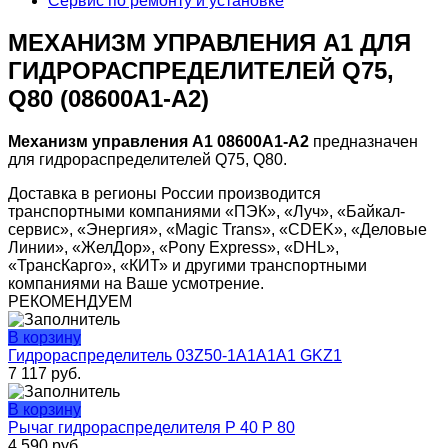
Сервис по ремонту и установке
МЕХАНИЗМ УПРАВЛЕНИЯ А1 ДЛЯ
ГИДРОРАСПРЕДЕЛИТЕЛЕЙ Q75,
Q80 (08600А1-А2)
Механизм управления А1 08600А1-А2
предназначен
для гидрораспределителей Q75, Q80.
Доставка в регионы России производится
транспортными компаниями «ПЭК», «Луч», «Байкал-
сервис», «Энергия», «Magic Trans», «CDEK», «Деловые
Линии», «ЖелДор», «Pony Express», «DHL»,
«ТрансКарго», «КИТ» и другими транспортными
компаниями на Ваше усмотрение.
РЕКОМЕНДУЕМ
В корзину
Гидрораспределитель 03Z50-1A1А1A1 GKZ1
7 117
руб.
В корзину
Рычаг гидрораспределителя Р 40 Р 80
4 590
руб.