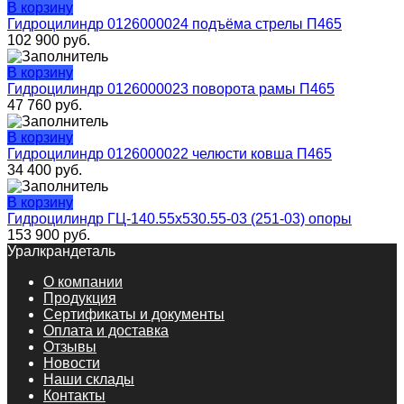
В корзину
Гидроцилиндр 0126000024 подъёма стрелы П465
102 900
руб.
В корзину
Гидроцилиндр 0126000023 поворота рамы П465
47 760
руб.
В корзину
Гидроцилиндр 0126000022 челюсти ковша П465
34 400
руб.
В корзину
Гидроцилиндр ГЦ-140.55х530.55-03 (251-03) опоры
153 900
руб.
Уралкрандеталь
О компании
Продукция
Сертификаты и документы
Оплата и доставка
Отзывы
Новости
Наши склады
Контакты