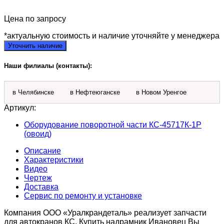
Цена по запросу
*актуальную стоимость и наличие уточняйте у менеджера
Уточнить наличие
Наши филиалы (контакты):
в Челябинске
в Нефтеюганске
в Новом Уренгое
Артикул:
Оборудование поворотной части КС-45717К-1Р
(овоид)
Описание
Характеристики
Видео
Чертеж
Доставка
Сервис по ремонту и установке
Компания ООО «Уралкрандеталь» реализует запчасти
для автокранов КС. Купить надрамник Ивановец Вы