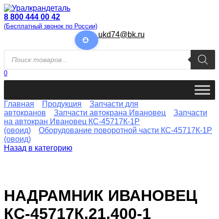
Перейти
к
8 800 444 00 42
содержанию
(Бесплатный звонок по России)
ukd74@bk.ru
Поиск
товаров
0
Главная
Продукция
Запчасти для
автокранов
Запчасти автокрана Ивановец
Запчасти
на автокран Ивановец КС-45717К-1Р
(овоид)
Оборудование поворотной части КС-45717К-1Р
(овоид)
Назад в категорию
НАДРАМНИК ИВАНОВЕЦ
КС-45717К.21.400-1