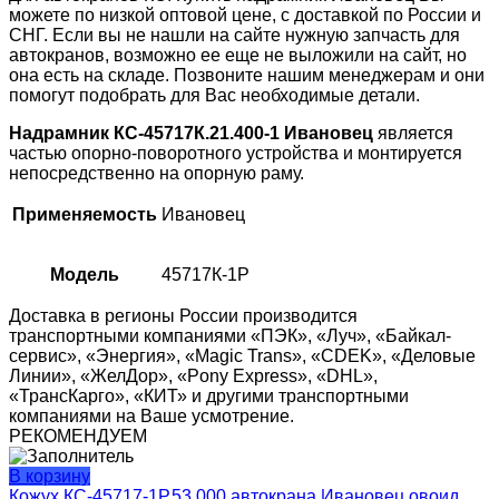
можете по низкой оптовой цене, с доставкой по России и
СНГ. Если вы не нашли на сайте нужную запчасть для
автокранов, возможно ее еще не выложили на сайт, но
она есть на складе. Позвоните нашим менеджерам и они
помогут подобрать для Вас необходимые детали.
Надрамник КС-45717К.21.400-1 Ивановец
является
частью опорно-поворотного устройства и монтируется
непосредственно на опорную раму.
Применяемость
Ивановец
Модель
45717К-1Р
Доставка в регионы России производится
транспортными компаниями «ПЭК», «Луч», «Байкал-
сервис», «Энергия», «Magic Trans», «CDEK», «Деловые
Линии», «ЖелДор», «Pony Express», «DHL»,
«ТрансКарго», «КИТ» и другими транспортными
компаниями на Ваше усмотрение.
РЕКОМЕНДУЕМ
В корзину
Кожух КС-45717-1Р.53.000 автокрана Ивановец овоид