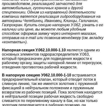
производством, реализацией запчастей для
автомобильных, гусеничных кранов и другой
спецтехники. Одним из направлений деятельности
компании является реализация гидрооборудования на
автокраны Челябинец, Ивановец, Клинцы, Галичанин,
Газпрокран. Купить секцию напорную У.062, узнать о ее
наличии или цене, вы можете любым удобным
способом: оформив заявку через интернет магазин,
отправив на e-mail или позвонив менеджеру (см. вкладку
«контакты»).
Напорная секция У.062.10.000-1.10
является одним из
основных элементов гидрораспределителя У.063,
который предназначен для подведения жидкости к
рабочему органу, защиты напорной линии от перегрузок,
отведения противотока рабочей жидкости.
В напорную секцию У062.10.000-1-10
встраивается
предохранительный клапан, который отводит поток в
сливную линию, так же имеется золотник с пружинной
фиксацией в нейтральном положении и пружинным
возвратом из рабочих позиций. Пока золотник находится
в нейтральной позиции рабочая жидкость свободно
сливается по переливному каналу в бак, но как только
золотник передвигается в рабочую позицию, он