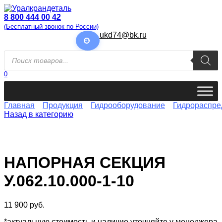
Перейти
к
8 800 444 00 42
содержанию
(Бесплатный звонок по России)
ukd74@bk.ru
Поиск
товаров
0
Главная
Продукция
Гидрооборудование
Гидрораспре
Назад в категорию
НАПОРНАЯ СЕКЦИЯ
У.062.10.000-1-10
11 900
руб.
*актуальную стоимость и наличие уточняйте у менеджера