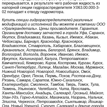
перекрывается, в результате чего рабочая жидкость из
напорной секции гидрораспределителя У.063.00.000-3-
02 попадает к отводу гидромотора.
Купить секции гидрораспределителей различных
модификаций и исполнений Вы можете в компании ООО
«Уралкрандеталь». Цены производителя. Гарантия.
Организуем доставку запчастей в города Уфа, Саранск,
Якутск, Владикавказ, Казань, Кызыл, Ижевск, Абакан,
Чебоксары, Барнаул, Краснодар, Красноярск,
Владивосток, Ставрополь, Хабаровск, Благовещенск,
Архангельск, Астрахань, Белгород, Брянск, Владимир,
Волгоград, Вологда, Воронеж, Иваново, Ижевск,
Иркутск, Калининград, Калуга, Петропавловск-
Камчатский, Кемерово, Киров, Кострома, Курган, Курск,
Санкт-Петербург, Липецк, Магадан, Москва, Мурманск,
Нижний Новгород, Новгород, Новосибирск, Омск,
Оренбург, Орел, Пенза, Пермь, Псков, Ростов-на-Дону,
Рязань, Самара, Саратов, Южно-Сахалинск,
Екатеринбург, Смоленск, Тамбов, Тверь, Томск, Тула,
Тюмень, Ульяновск, Челябинск, Чита, Ярославль,
Ханты-Мансийск, Анадырь, Салехард, Грозный, Майкоп,
Улан-Удэ, Горно-Алтайск, Махачкала, Назрань, Нальчик,
Элиста, Черкесск, Петрозаводск, Сыктывкар, Йошкар-
Ола, Новый Уренгой, Сургут, Салехард и другие города