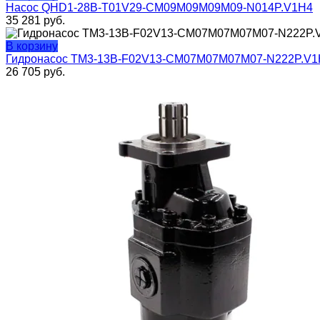
Насос QHD1-28B-T01V29-CM09M09M09M09-N014P.V1H4
35 281
руб.
В корзину
Гидронасос TM3-13B-F02V13-CM07M07M07M07-N222P.V1
26 705
руб.