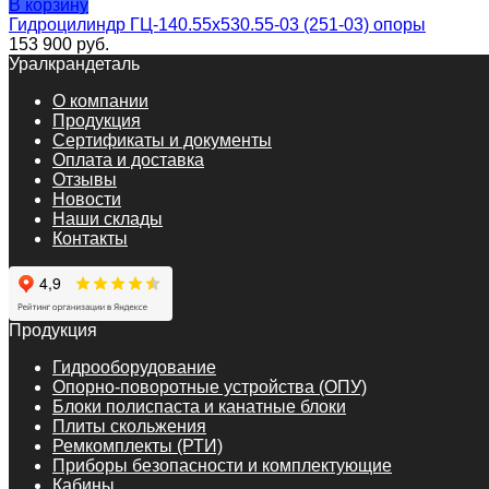
В корзину
Гидроцилиндр ГЦ-140.55х530.55-03 (251-03) опоры
153 900
руб.
Уралкрандеталь
О компании
Продукция
Сертификаты и документы
Оплата и доставка
Отзывы
Новости
Наши склады
Контакты
Продукция
Гидрооборудование
Опорно-поворотные устройства (ОПУ)
Блоки полиспаста и канатные блоки
Плиты скольжения
Ремкомплекты (РТИ)
Приборы безопасности и комплектующие
Кабины