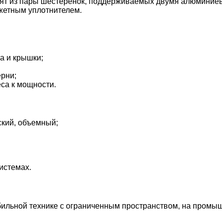
оят из пары шестерёнок, поддерживаемых двумя алюминиев
жетным уплотнителем.
а и крышки;
рни;
са к мощности.
ский, объемный;
истемах.
ильной технике с ограниченным пространством, на промы