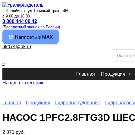
Перейти
к
г. Челябинск, ул.Троицкий тракт, 46Г
содержанию
c 9.00 до 18.00
8 800 444 00 42
(Бесплатный звонок по России)
Написать в MAX
ukd74@bk.ru
Поиск
товаров
0
Главная
Продукция
Назад в категорию
Главная
Продукция
Гидрооборудование
Гидронасосы
НАСОС 1PFC2.8FTG3D ШЕ
2 871
руб.