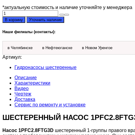
*актуальную стоимость и наличие уточняйте у менеджера
Количество
товара
В корзину
Уточнить наличие
Насос
1PFC2.8FTG3D
Наши филиалы (контакты):
шестеренный
правый
в Челябинске
в Нефтеюганске
в Новом Уренгое
Артикул:
Гидронасосы шестеренные
Описание
Характеристики
Видео
Чертеж
Доставка
Сервис по ремонту и установке
ШЕСТЕРЕННЫЙ НАСОС 1PFC2.8FTG
Насос 1PFC2.8FTG3D
шестеренный 1-группы правого вра