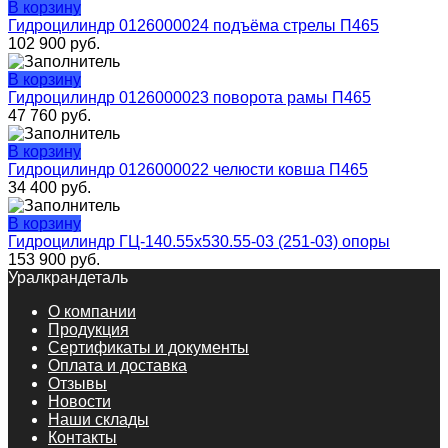
В корзину
Гидроцилиндр 0126000024 подъёма стрелы П465
102 900
руб.
В корзину
Гидроцилиндр 0126000023 поворота рамы П465
47 760
руб.
В корзину
Гидроцилиндр 0126000022 челюсти ковша П465
34 400
руб.
В корзину
Гидроцилиндр ГЦ-140.55х530.55-03 (251-03) опоры
153 900
руб.
Уралкрандеталь
О компании
Продукция
Сертификаты и документы
Оплата и доставка
Отзывы
Новости
Наши склады
Контакты