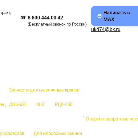
Написать в
тракт,
8 800 444 00 42
MAX
(Бесплатный звонок по России)
ukd74@bk.ru
Запчасти для гусеничных кранов
нец
ДЭК-631
МКГ
РДК-250
Опорно-поворотные уст
усоровозов
Для илососных машин