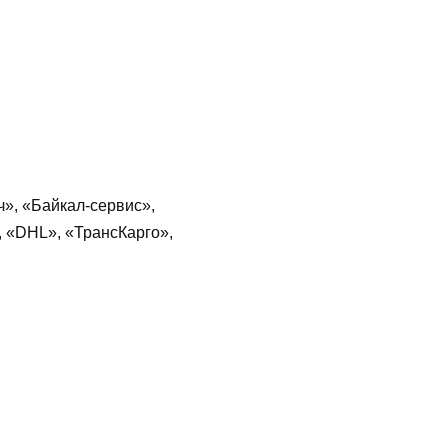
», «Байкал-сервис»,
, «DHL», «ТрансКарго»,