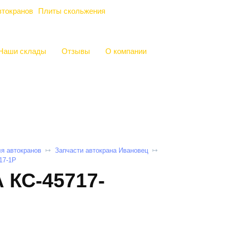
втокранов
Плиты скольжения
Наши склады
Отзывы
О компании
ля автокранов
Запчасти автокрана Ивановец
17-1P
КС-45717-