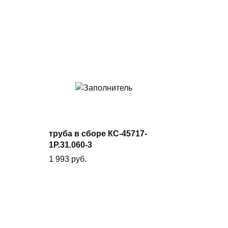
В
корзину
труба в сборе КС-45717-
1Р.31.060-3
1 993
руб.