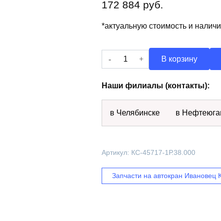
172 884
руб.
*актуальную стоимость и налич
Количество
В корзину
товара
Облицовка
Наши филиалы (контакты):
КС-45717-
1Р.38.000
в Челябинске
в Нефтеюга
Артикул:
КС-45717-1Р.38.000
Запчасти на автокран Ивановец 