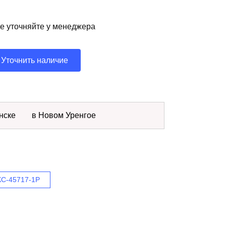
ие уточняйте у менеджера
Уточнить наличие
нске
в Новом Уренгое
КС-45717-1P