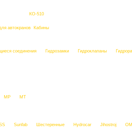
КО-510
для автокранов
Кабины
иеся соединения
Гидрозамки
Гидроклапаны
Гидрор
МР
МТ
SS
Sunfab
Шестеренные
Hydrocar
Jihostroj
OM