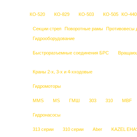
КО-520
КО-829
КО-503
КО-505
КО-440
Секции стрел
Поворотные рамы
Противовесы 
Гидрооборудование
Быстроразъемные соединения БРС
Вращающ
Краны 2-х, 3-х и 4-хходовые
Гидромоторы
MMS
MS
ГМШ
303
310
MBF
Гидронасосы
313 серии
310 серии
Aber
KAZEL EHA