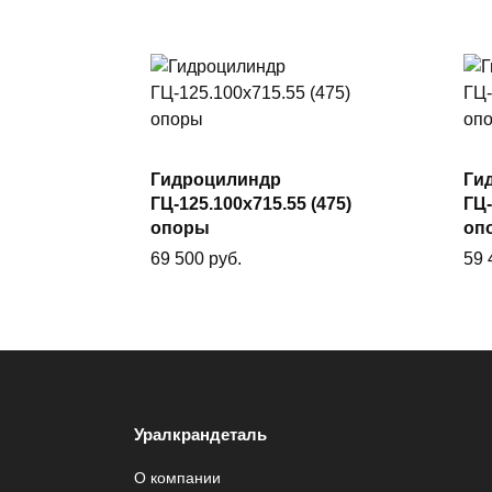
Гидроцилиндр
Ги
В корзину
ГЦ-125.100х715.55 (475)
ГЦ-
опоры
оп
69 500
руб.
59
Уралкрандеталь
О компании