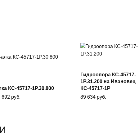
Гидроопора КС-45717-
В корзину
В корзину
1Р.31.200 на Ивановец
ка КС-45717-1Р.30.800
КС-45717-1Р
2 692
руб.
89 634
руб.
И