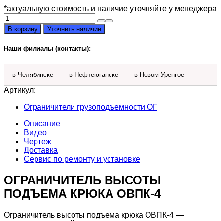
*актуальную стоимость и наличие уточняйте у менеджера
Количество
товара
В корзину
Уточнить наличие
Ограничитель
высоты
Наши филиалы (контакты):
подъема
крюка
ОВПК-4
в Челябинске
в Нефтеюганске
в Новом Уренгое
Артикул:
Ограничители грузоподъемности ОГ
Описание
Видео
Чертеж
Доставка
Сервис по ремонту и установке
ОГРАНИЧИТЕЛЬ ВЫСОТЫ
ПОДЪЕМА КРЮКА ОВПК-4
Ограничитель высоты подъема крюка ОВПК-4 —