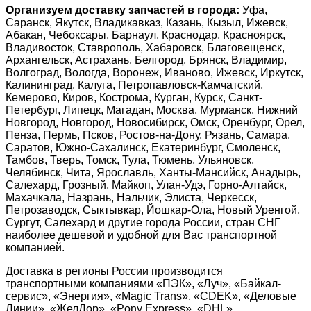
Организуем доставку запчастей в города:
Уфа,
Саранск, Якутск, Владикавказ, Казань, Кызыл, Ижевск,
Абакан, Чебоксары, Барнаул, Краснодар, Красноярск,
Владивосток, Ставрополь, Хабаровск, Благовещенск,
Архангельск, Астрахань, Белгород, Брянск, Владимир,
Волгоград, Вологда, Воронеж, Иваново, Ижевск, Иркутск,
Калининград, Калуга, Петропавловск-Камчатский,
Кемерово, Киров, Кострома, Курган, Курск, Санкт-
Петербург, Липецк, Магадан, Москва, Мурманск, Нижний
Новгород, Новгород, Новосибирск, Омск, Оренбург, Орел,
Пенза, Пермь, Псков, Ростов-на-Дону, Рязань, Самара,
Саратов, Южно-Сахалинск, Екатеринбург, Смоленск,
Тамбов, Тверь, Томск, Тула, Тюмень, Ульяновск,
Челябинск, Чита, Ярославль, Ханты-Мансийск, Анадырь,
Салехард, Грозный, Майкоп, Улан-Удэ, Горно-Алтайск,
Махачкала, Назрань, Нальчик, Элиста, Черкесск,
Петрозаводск, Сыктывкар, Йошкар-Ола, Новый Уренгой,
Сургут, Салехард и другие города России, стран СНГ
наиболее дешевой и удобной для Вас транспортной
компанией.
Доставка в регионы России производится
транспортными компаниями «ПЭК», «Луч», «Байкал-
сервис», «Энергия», «Magic Trans», «CDEK», «Деловые
Линии», «ЖелДор», «Pony Express», «DHL»,