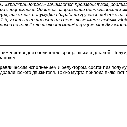
О «Уралкрандеталь» занимается производством, реализа
гой спецтехники. Одним из направлений деятельности ком
их, таких как полумуфта барабана грузовой лебедки на
11-3, узнать о ее наличии или цене, вы можете любым уд
равив на e-mail или позвонив менеджеру (см. вкладку «кон
 применяется для соединения вращающихся деталей. Полум
вановец.
равлическим исполнением и редуктором, состоит из полуму
равлического движителя. Также муфта привода включает в 