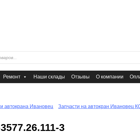
Ремонт
Наши склады
Отзывы
О компании
Опла
ти автокрана Ивановец
Запчасти на автокран Ивановец К
577.26.111-3