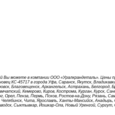
й Вы можете в компании ООО «Уралкрандеталь». Цены пр
вец КС-45717 в города Уфа, Саранск, Якутск, Владикавказ
овск, Благовещенск, Архангельск, Астрахань, Белгород, Б
амчатский, Кемерово, Киров, Кострома, Курган, Курск, Са
г, Орел, Пенза, Пермь, Псков, Ростов-на-Дону, Рязань, С
к, Челябинск, Чита, Ярославль, Ханты-Мансийск, Анадырь, 
аводск, Сыктывкар, Йошкар-Ола, Новый Уренгой, Сургут, 