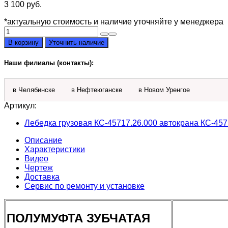
3 100
руб.
*актуальную стоимость и наличие уточняйте у менеджера
Количество
товара
В корзину
Уточнить наличие
Полумуфта
зубчатая
Наши филиалы (контакты):
КС-3577.26.111-
3
в Челябинске
в Нефтеюганске
в Новом Уренгое
Артикул:
Лебедка грузовая КС-45717.26.000 автокрана КС-45
Описание
Характеристики
Видео
Чертеж
Доставка
Сервис по ремонту и установке
ПОЛУМУФТА ЗУБЧАТАЯ