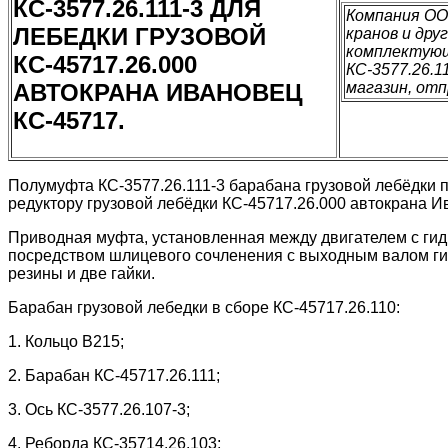
КС-3577.26.111-3 ДЛЯ
Компания ОО
ЛЕБЕДКИ ГРУЗОВОЙ
кранов и дру
комплектующ
КС-45717.26.000
КС-3577.26.1
магазин, отп
АВТОКРАНА ИВАНОВЕЦ
КС-45717.
Полумуфта КС-3577.26.111-3 барабана грузовой лебёдки
редуктору грузовой лебёдки КС-45717.26.000 автокрана И
Приводная муфта, установленная между двигателем с гид
посредством шлицевого сочленения с выходным валом гид
резины и две гайки.
Барабан грузовой лебедки в сборе КС-45717.26.110:
1. Кольцо В215;
2. Барабан КС-45717.26.111;
3. Ось КС-3577.26.107-3;
4. Реборда КС-35714.26.103;