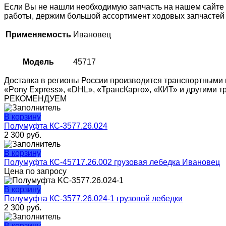
Если Вы не нашли необходимую запчасть на нашем сайте
работы, держим большой ассортимент ходовых запчастей н
Применяемость
Ивановец
Модель
45717
Доставка в регионы России производится транспортными 
«Pony Express», «DHL», «ТрансКарго», «КИТ» и другими 
РЕКОМЕНДУЕМ
В корзину
Полумуфта КС-3577.26.024
2 300
руб.
В корзину
Полумуфта КС-45717.26.002 грузовая лебедка Ивановец
Цена по запросу
В корзину
Полумуфта КС-3577.26.024-1 грузовой лебедки
2 300
руб.
В корзину