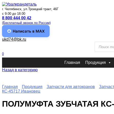
Перейти
к
г. Челябинск, ул.Троицкий тракт, 46Г
содержанию
c 9.00 до 18.00
8 800 444 00 42
(Бесплатный звонок по России)
Написать в MAX
ukd74@bk.ru
Поиск
товаров
0
Главная
Продукция
Назад в категорию
Главная
Продукция
Запчасти для автокранов
Запчас
КС-45717 Ивановец
ПОЛУМУФТА ЗУБЧАТАЯ КС-3