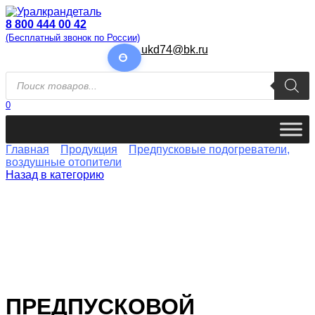
Перейти
к
8 800 444 00 42
содержанию
(Бесплатный звонок по России)
ukd74@bk.ru
Поиск
товаров
0
Главная
Продукция
Предпусковые подогреватели,
воздушные отопители
Назад в категорию
ПРЕДПУСКОВОЙ