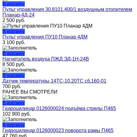
В корзину
Пульт управления 30.8101.400/1 воздушным отопителем
Планар-4Д-24
2 500
руб.
В корзину
Пульт управления ПУ10 Планар 4ДМ
3 100
руб.
В корзину
Нагнетатель воздуха ПЖД ЭД-1Н-24В
8 500
руб.
В корзину
Датчик температуры 14ТС-10.20ТС сб.160-01
700
руб.
РАНЕЕ ВЫ СМОТРЕЛИ
В корзину
Гидроцилиндр 0126000024 подъёма стрелы П465
102 900
руб.
В корзину
Гидроцилиндр 0126000023 поворота рамы П465
47 760
руб.