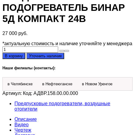
ПОДОГРЕВАТЕЛЬ БИНАР
5Д КОМПАКТ 24В
27 000
руб.
*актуальную стоимость и наличие уточняйте у менеджера
Количество
товара
В корзину
Уточнить наличие
Предпусковой
подогреватель
Наши филиалы (контакты):
Бинар
5Д
Компакт
в Челябинске
в Нефтеюганске
в Новом Уренгое
24В
Артикул:
Код: АДВР.158.00.00.000
Предпусковые подогреватели, воздушные
отопители
Описание
Видео
Чертеж