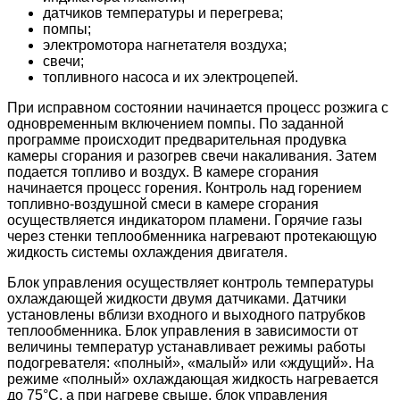
датчиков температуры и перегрева;
помпы;
электромотора нагнетателя воздуха;
свечи;
топливного насоса и их электроцепей.
При исправном состоянии начинается процесс розжига с
одновременным включением помпы. По заданной
программе происходит предварительная продувка
камеры сгорания и разогрев свечи накаливания. Затем
подается топливо и воздух. В камере сгорания
начинается процесс горения. Контроль над горением
топливно-воздушной смеси в камере сгорания
осуществляется индикатором пламени. Горячие газы
через стенки теплообменника нагревают протекающую
жидкость системы охлаждения двигателя.
Блок управления осуществляет контроль температуры
охлаждающей жидкости двумя датчиками. Датчики
установлены вблизи входного и выходного патрубков
теплообменника. Блок управления в зависимости от
величины температур устанавливает режимы работы
подогревателя: «полный», «малый» или «ждущий». На
режиме «полный» охлаждающая жидкость нагревается
до 75°C, а при нагреве свыше, блок управления