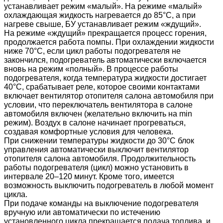
устанавливает режим «малый». На режиме «малый»
охлаждающая жидкость нагревается до 85°C, а при
нагреве свыше, БУ устанавливает режим «ждущий».
На режиме «ждущий» прекращается процесс горения,
продолжается работа помпы. При охлаждении жидкости
ниже 70°С, если цикл работы подогревателя не
закончился, подогреватель автоматически включается
вновь на режим «полный». В процессе работы
подогревателя, когда температура жидкости достигает
40°С, срабатывает реле, которое своими контактами
включает вентилятор отопителя салона автомобиля при
условии, что переключатель вентилятора в салоне
автомобиля включен (желательно включить на min
режим). Воздух в салоне начинает прогреваться,
создавая комфортные условия для человека.
При снижении температуры жидкости до 30°С блок
управления автоматически выключит вентилятор
отопителя салона автомобиля. Продолжительность
работы подогревателя (цикл) можно установить в
интервале 20‒120 минут. Кроме того, имеется
возможность выключить подогреватель в любой момент
цикла.
При подаче команды на выключение подогревателя
вручную или автоматически по истечению
установленного цикла прекращается подача топлива, и