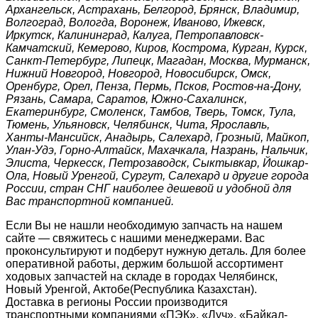
Архангельск, Астрахань, Белгород, Брянск, Владимир,
Волгоград, Вологда, Воронеж, Иваново, Ижевск,
Иркутск, Калининград, Калуга, Петропавловск-
Камчатский, Кемерово, Киров, Кострома, Курган, Курск,
Санкт-Петербург, Липецк, Магадан, Москва, Мурманск,
Нижний Новгород, Новгород, Новосибирск, Омск,
Оренбург, Орел, Пенза, Пермь, Псков, Ростов-на-Дону,
Рязань, Самара, Саратов, Южно-Сахалинск,
Екатеринбург, Смоленск, Тамбов, Тверь, Томск, Тула,
Тюмень, Ульяновск, Челябинск, Чита, Ярославль,
Ханты-Мансийск, Анадырь, Салехард, Грозный, Майкоп,
Улан-Удэ, Горно-Алтайск, Махачкала, Назрань, Нальчик,
Элиста, Черкесск, Петрозаводск, Сыктывкар, Йошкар-
Ола, Новый Уренгой, Сургут, Салехард и другие города
России, стран СНГ наиболее дешевой и удобной для
Вас транспортной компанией.
Если Вы не нашли необходимую запчасть на нашем
сайте — свяжитесь с нашими менеджерами. Вас
проконсультируют и подберут нужную деталь. Для более
оперативной работы, держим большой ассортимент
ходовых запчастей на складе в городах Челябинск,
Новый Уренгой, Актобе(Республика Казахстан).
Доставка в регионы России производится
транспортными компаниями «ПЭК», «Луч», «Байкал-