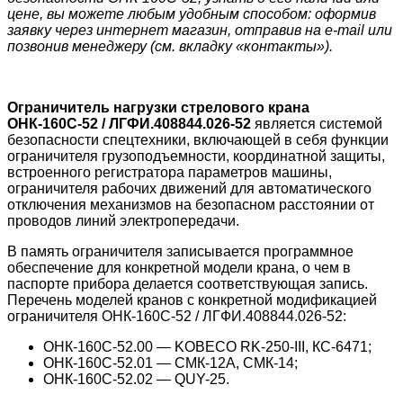
цене, вы можете любым удобным способом: оформив
заявку через интернет магазин, отправив на e-mail или
позвонив менеджеру (см. вкладку «контакты»).
Ограничитель нагрузки стрелового крана
ОНК-160С-52 / ЛГФИ.408844.026-52
является системой
безопасности спецтехники, включающей в себя функции
ограничителя грузоподъемности, координатной защиты,
встроенного регистратора параметров машины,
ограничителя рабочих движений для автоматического
отключения механизмов на безопасном расстоянии от
проводов линий электропередачи.
В память ограничителя записывается программное
обеспечение для конкретной модели крана, о чем в
паспорте прибора делается соответствующая запись.
Перечень моделей кранов с конкретной модификацией
ограничителя ОНК-160С-52 / ЛГФИ.408844.026-52:
ОНК-160С-52.00 — KOBECO RK-250-III, КС-6471;
ОНК-160С-52.01 — СМК-12А, СМК-14;
ОНК-160С-52.02 — QUY-25.