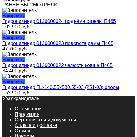
РАНЕЕ ВЫ СМОТРЕЛИ
В корзину
Гидроцилиндр 0126000024 подъёма стрелы П465
102 900
руб.
В корзину
Гидроцилиндр 0126000023 поворота рамы П465
47 760
руб.
В корзину
Гидроцилиндр 0126000022 челюсти ковша П465
34 400
руб.
В корзину
Гидроцилиндр ГЦ-140.55х530.55-03 (251-03) опоры
153 900
руб.
Уралкрандеталь
О компании
Продукция
Сертификаты и документы
Оплата и доставка
Отзывы
Новости