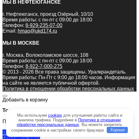
МЫ В НЕФТЕЮГАНСКЕ
г. Нефтеюганск, проезд Озёрный, 10/10
Время работы: с пн-пт с 09:00 до 18:00
Телефон:
8-929-235-07-00
Email:
hmao@ukd174.ru
МЫ В МОСКВЕ
г. Москва, Волоколамское шоссе, 108
Время работы: с пн-пт с 09:00 до 18:00
Телефон:
8-922-7-000-275
© 2013 - 2026 Все права защищены. Уралкрандеталь.
Время работы: Пн-Пт c 9:00 до 18:00 часов. Информация
на сайте не является публичной офертой.
Политика в отношении обработки персональных данных
Добавить в корзину
Товар:
Мы используем
cookies
для улучшения работы сайта и
анализа трафика. Подробнее в
Политике в отношении
Прибор безопасности в сборе ОГМ-240-31
обработки персональных данных
. Вы можете запретить
сохранение cookie в настройках своего браузера
Хорошо
Продолжить покупки
Оформить заказ