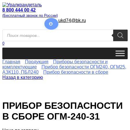
Перейти
к
8 800 444 00 42
содержанию
(Бесплатный звонок по России)
ukd74@bk.ru
Поиск
товаров
0
Главная
Продукция
Приборы безопасности и
комплектующие
Прибор безопасности ОГМ240, ОГМ25,
АЗК110, ПБЛ240
Прибор безопасности в сборе
Назад в категорию
ПРИБОР БЕЗОПАСНОСТИ
В СБОРЕ ОГМ-240-31