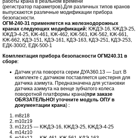
работы крана в реальном времени
(регистратор параметров).Для различных типов кранов
выпускаются различные модификации прибора
безопасности.
ОГМ-240-31 применяется на железнодорожных
кранах следующих модификаций:
КЖДЭ-16, КЖДЭ-25,
КЖДЭ-4-25, КЖ-461, КЖ-462, КЖ-561, КЖ-562, КЖ-661,
КЖ-662, КДЭ-151, КДЭ-161, КДЭ-163, КДЭ-251, КДЭ-253,
ЕДК-300/2, ЕДК-500-1
Комплектация прибора безопасности ОГМ240.31 в
сборе
:
Датчик угла поворота серии ДУА360.13 — 1шт. В
комплекте с датчиком поставляется шестерня для
датчика азимута. Предназначена для установки
датчика азимута на венце зубчатого колеса
поворотной платформы крана(
при заказе
ОБЯЗАТЕЛЬНО! уточните модуль ОПУ в
документации крана
) :
m8z18
m10z19
m12z15 — КЖДЭ-16, КЖДЭ-25, КЖДЭ-4-25
m14z10
m16z12 — КЖ-461, КЖ-561, КДЭ-163