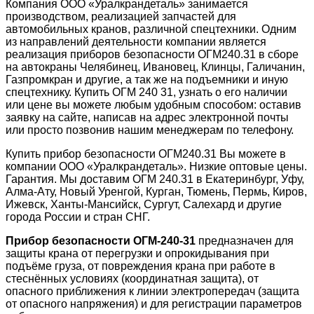
Компания ООО «Уралкрандеталь» занимается
производством, реализацией запчастей для
автомобильных кранов, различной спецтехники. Одним
из направлений деятельности компании является
реализация приборов безопасности ОГМ240.31 в сборе
на автокраны Челябинец, Ивановец, Клинцы, Галичанин,
Газпромкран и другие, а так же на подъемники и иную
спецтехнику. Купить ОГМ 240 31, узнать о его наличии
или цене вы можете любым удобным способом: оставив
заявку на сайте, написав на адрес электронной почты
или просто позвонив нашим менеджерам по телефону.
Купить прибор безопасности ОГМ240.31 Вы можете в
компании ООО «Уралкрандеталь». Низкие оптовые цены.
Гарантия. Мы доставим ОГМ 240.31 в Екатеринбург, Уфу,
Алма-Ату, Новый Уренгой, Курган, Тюмень, Пермь, Киров,
Ижевск, Ханты-Мансийск, Сургут, Салехард и другие
города России и стран СНГ.
Прибор безопасности ОГМ-240-31
предназначен для
защиты крана от перегрузки и опрокидывания при
подъёме груза, от повреждения крана при работе в
стеснённых условиях (координатная защита), от
опасного приближения к линии электропередач (защита
от опасного напряжения) и для регистрации параметров