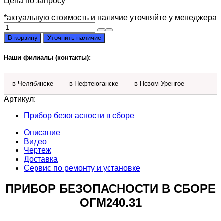
Цена по запросу
*актуальную стоимость и наличие уточняйте у менеджера
Количество
товара
В корзину
Уточнить наличие
Прибор
безопасности
Наши филиалы (контакты):
в
сборе
ОГМ-240-
в Челябинске
в Нефтеюганске
в Новом Уренгое
31
Артикул:
Прибор безопасности в сборе
Описание
Видео
Чертеж
Доставка
Сервис по ремонту и установке
ПРИБОР БЕЗОПАСНОСТИ В СБОРЕ
ОГМ240.31