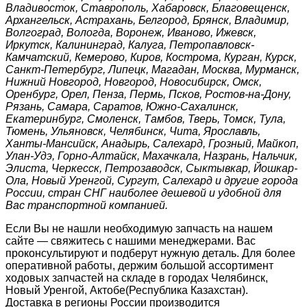
Владивосток, Ставрополь, Хабаровск, Благовещенск,
Архангельск, Астрахань, Белгород, Брянск, Владимир,
Волгоград, Вологда, Воронеж, Иваново, Ижевск,
Иркутск, Калининград, Калуга, Петропавловск-
Камчатский, Кемерово, Киров, Кострома, Курган, Курск,
Санкт-Петербург, Липецк, Магадан, Москва, Мурманск,
Нижний Новгород, Новгород, Новосибирск, Омск,
Оренбург, Орел, Пенза, Пермь, Псков, Ростов-на-Дону,
Рязань, Самара, Саратов, Южно-Сахалинск,
Екатеринбург, Смоленск, Тамбов, Тверь, Томск, Тула,
Тюмень, Ульяновск, Челябинск, Чита, Ярославль,
Ханты-Мансийск, Анадырь, Салехард, Грозный, Майкоп,
Улан-Удэ, Горно-Алтайск, Махачкала, Назрань, Нальчик,
Элиста, Черкесск, Петрозаводск, Сыктывкар, Йошкар-
Ола, Новый Уренгой, Сургут, Салехард и другие города
России, стран СНГ наиболее дешевой и удобной для
Вас транспортной компанией.
Если Вы не нашли необходимую запчасть на нашем
сайте — свяжитесь с нашими менеджерами. Вас
проконсультируют и подберут нужную деталь. Для более
оперативной работы, держим большой ассортимент
ходовых запчастей на складе в городах Челябинск,
Новый Уренгой, Актобе(Республика Казахстан).
Доставка в регионы России производится