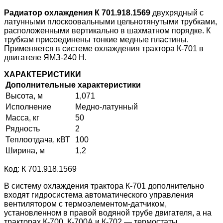
Радиатор охлаждения К 701.918.1569
двухрядный с
латунными плоскоовальными цельнотянутыми трубками,
расположенными вертикально в шахматном порядке. К
трубкам присоединены тонкие медные пластины.
Применяется в системе охлаждения трактора К-701 в
двигателе ЯМЗ-240 Н.
ХАРАКТЕРИСТИКИ
Дополнительные характеристики
Высота, м
1,071
Исполнение
Медно-латунный
Масса, кг
50
Рядность
2
Теплоотдача, кВТ
100
Ширина, м
1,2
Код: К 701.918.1569
В систему охлаждения трактора К-701 дополнительно
входят гидросистема автоматического управления
вентилятором с термоэлементом-датчиком,
установленном в правой водяной трубе двигателя, а на
тракторах К-700, К-700А и К-702 — термостаты,