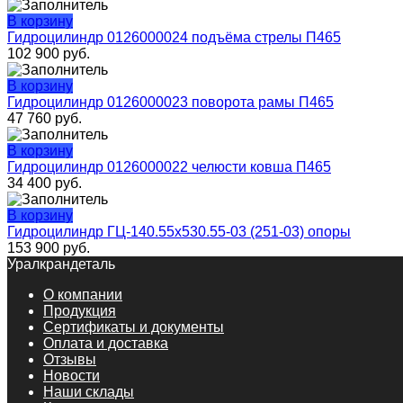
В корзину
Гидроцилиндр 0126000024 подъёма стрелы П465
102 900
руб.
В корзину
Гидроцилиндр 0126000023 поворота рамы П465
47 760
руб.
В корзину
Гидроцилиндр 0126000022 челюсти ковша П465
34 400
руб.
В корзину
Гидроцилиндр ГЦ-140.55х530.55-03 (251-03) опоры
153 900
руб.
Уралкрандеталь
О компании
Продукция
Сертификаты и документы
Оплата и доставка
Отзывы
Новости
Наши склады