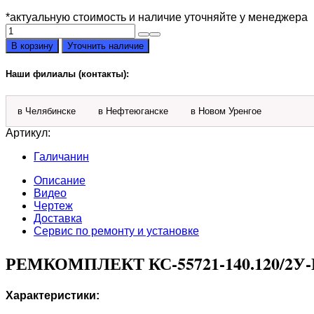
*актуальную стоимость и наличие уточняйте у менеджера
Количество
товара
В корзину
Уточнить наличие
Ремкомплект
КС-55721-
Наши филиалы (контакты):
140.120/2у-
ГП
опоры,
в Челябинске
в Нефтеюганске
в Новом Уренгое
выдвижения
стрелы
Артикул:
Галичанин
Описание
Видео
Чертеж
Доставка
Сервис по ремонту и установке
РЕМКОМПЛЕКТ КС-55721-140.120/2
Характеристики: