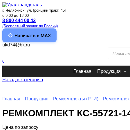
Перейти
к
г. Челябинск, ул.Троицкий тракт, 46Г
содержанию
c 9.00 до 18.00
8 800 444 00 42
(Бесплатный звонок по России)
Написать в MAX
ukd74@bk.ru
Поиск
товаров
0
Главная
Продукция
Назад в категорию
Главная
Продукция
Ремкомплекты (РТИ)
Ремкомплек
РЕМКОМПЛЕКТ КС-55721-1
Цена по запросу