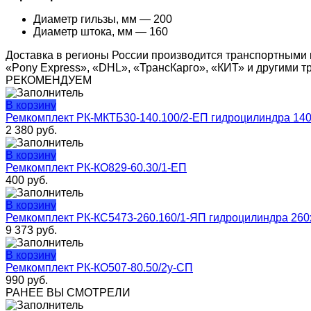
Диаметр гильзы, мм — 200
Диаметр штока, мм — 160
Доставка в регионы России производится транспортными 
«Pony Express», «DHL», «ТрансКарго», «КИТ» и другими 
РЕКОМЕНДУЕМ
В корзину
Ремкомплект РК-МКТБ30-140.100/2-ЕП гидроцилиндра 14
2 380
руб.
В корзину
Ремкомплект РК-КО829-60.30/1-ЕП
400
руб.
В корзину
Ремкомплект РК-КС5473-260.160/1-ЯП гидроцилиндра 260
9 373
руб.
В корзину
Ремкомплект РК-КО507-80.50/2у-СП
990
руб.
РАНЕЕ ВЫ СМОТРЕЛИ