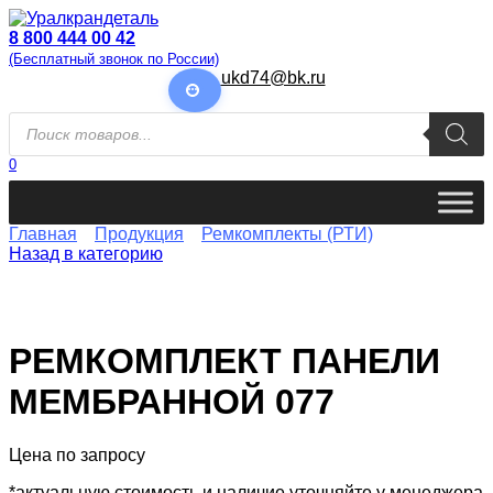
Перейти
к
8 800 444 00 42
содержанию
(Бесплатный звонок по России)
ukd74@bk.ru
Поиск
товаров
0
Главная
Продукция
Ремкомплекты (РТИ)
Назад в категорию
РЕМКОМПЛЕКТ ПАНЕЛИ
МЕМБРАННОЙ 077
Цена по запросу
*актуальную стоимость и наличие уточняйте у менеджера