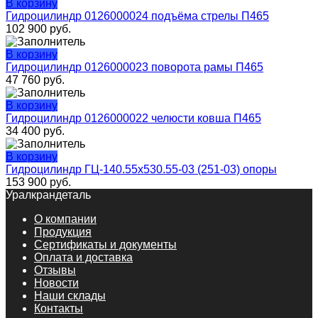
В корзину
Гидроцилиндр 0126000024 подъёма стрелы П465
102 900
руб.
В корзину
Гидроцилиндр 0126000023 поворота рамы П465
47 760
руб.
В корзину
Гидроцилиндр 0126000022 челюсти ковша П465
34 400
руб.
В корзину
Гидроцилиндр ГЦ-140.55х530.55-03 (251-03) опоры
153 900
руб.
Уралкрандеталь
О компании
Продукция
Сертификаты и документы
Оплата и доставка
Отзывы
Новости
Наши склады
Контакты