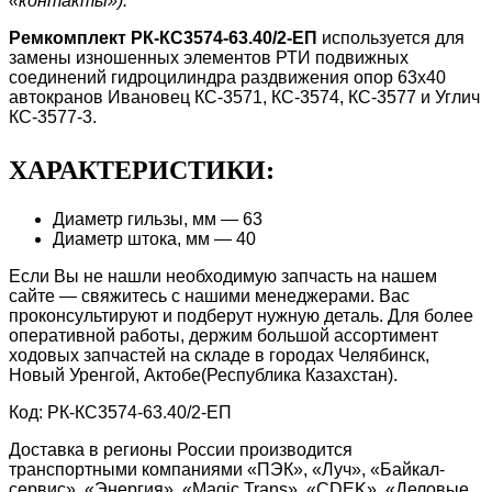
«контакты»).
Ремкомплект РК-КС3574-63.40/2-ЕП
используется для
замены изношенных элементов РТИ подвижных
соединений гидроцилиндра раздвижения опор 63х40
автокранов Ивановец КС-3571, КС-3574, КС-3577 и Углич
КС-3577-3.
ХАРАКТЕРИСТИКИ:
Диаметр гильзы, мм — 63
Диаметр штока, мм — 40
Если Вы не нашли необходимую запчасть на нашем
сайте — свяжитесь с нашими менеджерами. Вас
проконсультируют и подберут нужную деталь. Для более
оперативной работы, держим большой ассортимент
ходовых запчастей на складе в городах Челябинск,
Новый Уренгой, Актобе(Республика Казахстан).
Код: РК-КС3574-63.40/2-ЕП
Доставка в регионы России производится
транспортными компаниями «ПЭК», «Луч», «Байкал-
сервис», «Энергия», «Magic Trans», «CDEK», «Деловые