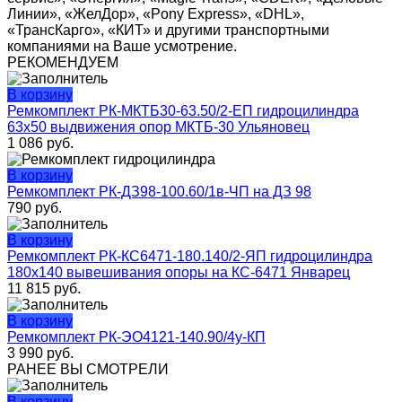
Линии», «ЖелДор», «Pony Express», «DHL»,
«ТрансКарго», «КИТ» и другими транспортными
компаниями на Ваше усмотрение.
РЕКОМЕНДУЕМ
В корзину
Ремкомплект РК-МКТБ30-63.50/2-ЕП гидроцилиндра
63х50 выдвижения опор МКТБ-30 Ульяновец
1 086
руб.
В корзину
Ремкомплект РК-ДЗ98-100.60/1в-ЧП на ДЗ 98
790
руб.
В корзину
Ремкомплект РК-КС6471-180.140/2-ЯП гидроцилиндра
180х140 вывешивания опоры на КС-6471 Январец
11 815
руб.
В корзину
Ремкомплект РК-ЭО4121-140.90/4у-КП
3 990
руб.
РАНЕЕ ВЫ СМОТРЕЛИ
В корзину