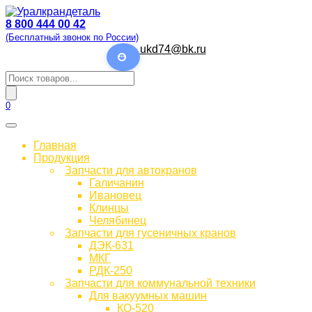
Перейти
к
8 800 444 00 42
содержанию
(Бесплатный звонок по России)
ukd74@bk.ru
Поиск
товаров
0
Главная
Продукция
Запчасти для автокранов
Галичанин
Ивановец
Клинцы
Челябинец
Запчасти для гусеничных кранов
ДЭК-631
МКГ
РДК-250
Запчасти для коммунальной техники
Для вакуумных машин
КО-520