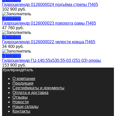
Гидроцилиндр 0126000024 подъёма стрелы П465
102 900
руб.
В корзину
Гидроцилиндр 0126000023 поворота рамы П465
47 760
руб.
В корзину
Гидроцилиндр 0126000022 челюсти ковша П465
34 400
руб.
В корзину
Гидроцилиндр ГЦ-140.55х530.55-03 (251-03) опоры
153 900
руб.
Уралкрандеталь
О компании
Продукция
Сертификаты и документы
Оплата и доставка
Отзывы
Новости
Наши склады
Контакты