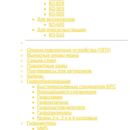
КО-829
КО-503
КО-505
Для мусоровозов
КО-440
Для илососных машин
КО-510
Опорно-поворотные устройства (ОПУ)
Выносные опоры крана
Секции стрел
Поворотные рамы
Противовесы для автокранов
Кабины
Гидрооборудование
Быстроразъемные соединения БРС
Вращающиеся соединения
Гидрозамки
Гидроклапаны
Гидрораспределители
Гидроцилиндры
Краны 2-х, 3-х и 4-хходовые
Гидромоторы
MMS