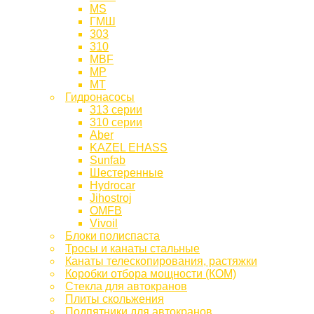
MS
ГМШ
303
310
MBF
МР
МТ
Гидронасосы
313 серии
310 серии
Aber
KAZEL EHASS
Sunfab
Шестеренные
Hydrocar
Jihostroj
OMFB
Vivoil
Блоки полиспаста
Тросы и канаты стальные
Канаты телескопирования, растяжки
Коробки отбора мощности (КОМ)
Стекла для автокранов
Плиты скольжения
Подпятники для автокранов