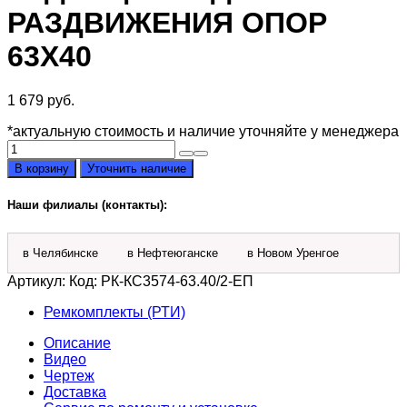
РАЗДВИЖЕНИЯ ОПОР
63Х40
1 679
руб.
*актуальную стоимость и наличие уточняйте у менеджера
Количество
товара
В корзину
Уточнить наличие
Ремкомплект
РК-
Наши филиалы (контакты):
КС3574-
63.40/2-
ЕП
в Челябинске
в Нефтеюганске
в Новом Уренгое
гидроцилиндра
раздвижения
Артикул:
Код: РК-КС3574-63.40/2-ЕП
опор
63х40
Ремкомплекты (РТИ)
Описание
Видео
Чертеж
Доставка