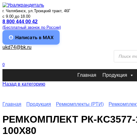
Перейти
к
г. Челябинск, ул.Троицкий тракт, 46Г
содержанию
c 9.00 до 18.00
8 800 444 00 42
(Бесплатный звонок по России)
Написать в MAX
ukd74@bk.ru
Поиск
товаров
0
Главная
Продукция
Назад в категорию
Главная
Продукция
Ремкомплекты (РТИ)
Ремкомплек
РЕМКОМПЛЕКТ РК-КС3577
100Х80