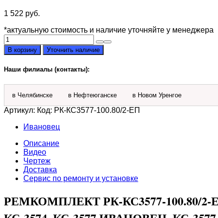
1 522
руб.
*актуальную стоимость и наличие уточняйте у менеджера
Количество
товара
В корзину
Уточнить наличие
Ремкомплект
РК-
Наши филиалы (контакты):
КС3577-
100.80/2-
ЕП
в Челябинске
в Нефтеюганске
в Новом Уренгое
гидроцилиндра
вывешивания
Артикул:
Код: РК-КС3577-100.80/2-ЕП
опор
100х80
Ивановец
Описание
Видео
Чертеж
Доставка
Сервис по ремонту и установке
РЕМКОМПЛЕКТ РК-КС3577-100.80/2
КС-3574, КС-3577 ИВАНОВЕЦ, КС-357