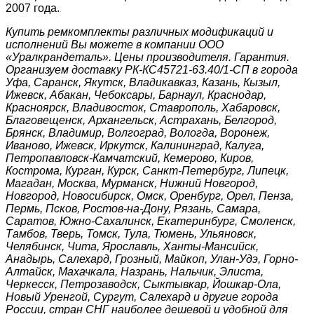
2007 года.
Купить ремкомплекты различных модификаций и
исполнений Вы можете в компании ООО
«Уралкрандеталь». Цены производителя. Гарантия.
Организуем доставку РК-КС45721-63.40/1-СП в города
Уфа, Саранск, Якутск, Владикавказ, Казань, Кызыл,
Ижевск, Абакан, Чебоксары, Барнаул, Краснодар,
Красноярск, Владивосток, Ставрополь, Хабаровск,
Благовещенск, Архангельск, Астрахань, Белгород,
Брянск, Владимир, Волгоград, Вологда, Воронеж,
Иваново, Ижевск, Иркутск, Калининград, Калуга,
Петропавловск-Камчатский, Кемерово, Киров,
Кострома, Курган, Курск, Санкт-Петербург, Липецк,
Магадан, Москва, Мурманск, Нижний Новгород,
Новгород, Новосибирск, Омск, Оренбург, Орел, Пенза,
Пермь, Псков, Ростов-на-Дону, Рязань, Самара,
Саратов, Южно-Сахалинск, Екатеринбург, Смоленск,
Тамбов, Тверь, Томск, Тула, Тюмень, Ульяновск,
Челябинск, Чита, Ярославль, Ханты-Мансийск,
Анадырь, Салехард, Грозный, Майкоп, Улан-Удэ, Горно-
Алтайск, Махачкала, Назрань, Нальчик, Элиста,
Черкесск, Петрозаводск, Сыктывкар, Йошкар-Ола,
Новый Уренгой, Сургут, Салехард и другие города
России, стран СНГ наиболее дешевой и удобной для