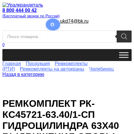
Перейти
к
8 800 444 00 42
содержанию
(Бесплатный звонок по России)
ukd74@bk.ru
Поиск
товаров
0
Главная
Продукция
Ремкомплекты
(РТИ)
Ремкомплекты на автокраны
Челябинец
Назад в категорию
РЕМКОМПЛЕКТ РК-
КС45721-63.40/1-СП
ГИДРОЦИЛИНДРА 63Х40