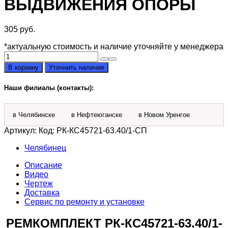
ВЫДВИЖЕНИЯ ОПОРЫ
305
руб.
*актуальную стоимость и наличие уточняйте у менеджера
Количество
товара
В корзину
Уточнить наличие
Ремкомплект
РК-
Наши филиалы (контакты):
КС45721-
63.40/1-
СП
в Челябинске
в Нефтеюганске
в Новом Уренгое
гидроцилиндра
63х40
Артикул:
Код: РК-КС45721-63.40/1-СП
выдвижения
опоры
Челябинец
Описание
Видео
Чертеж
Доставка
Сервис по ремонту и установке
РЕМКОМПЛЕКТ РК-КС45721-63.40/1-