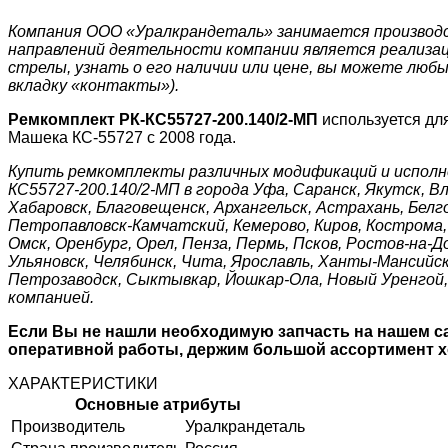
Компания ООО «Уралкрандеталь» занимается производст
направлений деятельности компании является реализац
стрелы, узнать о его наличии или цене, вы можете любы
вкладку «контакты»).
Ремкомплект РК-КС55727-200.140/2-МП
используется дл
Машека КС-55727 с 2008 года.
Купить ремкомплекты различных модификаций и исполн
КС55727-200.140/2-МП в города Уфа, Саранск, Якутск, Вл
Хабаровск, Благовещенск, Архангельск, Астрахань, Белго
Петропавловск-Камчатский, Кемерово, Киров, Кострома, 
Омск, Оренбург, Орел, Пенза, Пермь, Псков, Ростов-на-Д
Ульяновск, Челябинск, Чита, Ярославль, Ханты-Мансийск,
Петрозаводск, Сыктывкар, Йошкар-Ола, Новый Уренгой, 
компанией.
Если Вы не нашли необходимую запчасть на нашем са
оперативной работы, держим большой ассортимент хо
ХАРАКТЕРИСТИКИ
Основные атрибуты
Производитель
Уралкрандеталь