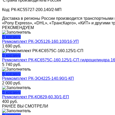
Страна производитель
Россия
Код: РК-КС55727-200.140/2-МП
Доставка в регионы России производится транспортными 
«Pony Express», «DHL», «ТрансКарго», «КИТ» и другими 
РЕКОМЕНДУЕМ
В корзину
Ремкомплект РК-ЭО5126-160.100/1б-УП
1 690
руб.
В корзину
Ремкомплект РК-КС6575С-160.125/1-СП гидроцилиндра 1
5 740
руб.
В корзину
Ремкомплект РК-ЭО4225-140.90/1-КП
2 000
руб.
В корзину
Ремкомплект РК-КО829-60.30/1-ЕП
400
руб.
РАНЕЕ ВЫ СМОТРЕЛИ