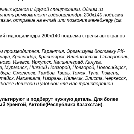
ных кранов и другой спецтехники. Одним из
 Купить ремкомплект гидроцилиндра 200х140 подъема
ин, отправив на e-mail или позвонив менеджеру (см.
ий гидроцилиндра 200х140 подъема стрелы автокранов
 производителя. Гарантия. Организуем доставку РК-
рнаул, Краснодар, Красноярск, Владивосток, Ставрополь,
ново, Ижевск, Иркутск, Калининград, Калуга,
а, Мурманск, Нижний Новгород, Новгород, Новосибирск,
ург, Смоленск, Тамбов, Тверь, Томск, Тула, Тюмень,
тайск, Махачкала, Назрань, Нальчик, Элиста, Черкесск,
иболее дешевой и удобной для Вас транспортной
ультируют и подберут нужную деталь. Для более
й Уренгой, Актобе(Республика Казахстан).