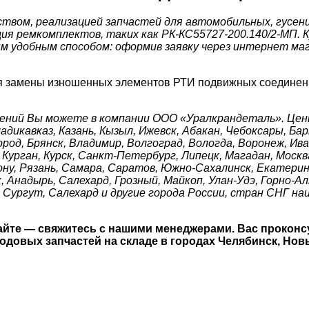
вом, реализацией запчастей для автомобильных, гусенич
ия ремкомплектов, таких как РК-КС55727-200.140/2-МП.
м удобным способом: оформив заявку через интернет магаз
я замены изношенных элементов РТИ подвижных соединен
ений Вы можете в компании ООО «Уралкрандеталь». Цены
адикавказ, Казань, Кызыл, Ижевск, Абакан, Чебоксары, Ба
род, Брянск, Владимир, Волгоград, Вологда, Воронеж, Ива
Курган, Курск, Санкт-Петербург, Липецк, Магадан, Москв
ону, Рязань, Самара, Саратов, Южно-Сахалинск, Екатеринб
 Анадырь, Салехард, Грозный, Майкоп, Улан-Удэ, Горно-Ал
Сургут, Салехард и другие города России, стран СНГ на
йте — свяжитесь с нашими менеджерами. Вас проконс
довых запчастей на складе в городах Челябинск, Новы