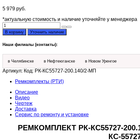
5 979
руб.
*актуальную стоимость и наличие уточняйте у менеджера
Количество
товара
В корзину
Уточнить наличие
Ремкомплект
РК-
Наши филиалы (контакты):
КС55727-
200.140/2-
МП
в Челябинске
в Нефтеюганске
в Новом Уренгое
гидроцилиндра
200х140
Артикул:
Код: РК-КС55727-200.140/2-МП
подъема
стрелы
Ремкомплекты (РТИ)
на
Описание
КС-55727
Видео
Машека
Чертеж
Доставка
Сервис по ремонту и установке
РЕМКОМПЛЕКТ РК-КС55727-200
КС-557