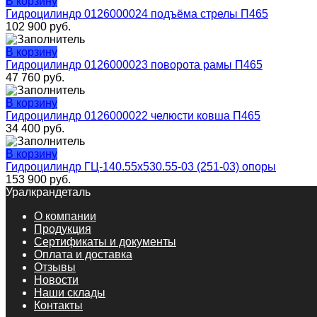
В корзину
Гидроцилиндр 0126000024 подъёма стрелы П465
102 900
руб.
В корзину
Гидроцилиндр 0126000023 поворота рамы П465
47 760
руб.
В корзину
Гидроцилиндр 0126000022 челюсти ковша П465
34 400
руб.
В корзину
Гидроцилиндр ГЦ-140.55х530.55-03 (251-03) опоры
153 900
руб.
Уралкрандеталь
О компании
Продукция
Сертификаты и документы
Оплата и доставка
Отзывы
Новости
Наши склады
Контакты